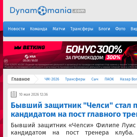
Новости
Команда
Матчи
Трансферы
Блоги
Фото
Ви
Главное
ЧМ-2026
Трансферы
Сыч
ПАОК
Назар Во
10 мая 2026 12:36
Бывший защитник "Челси" стал
кандидатом на пост главного тр
Бывший защитник «Челси» Филипе Луис 
кандидатом на пост тренера клуба