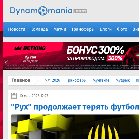
Новости
Команда
Матчи
Трансферы
Блоги
Фото
Ви
Главное
ЧМ-2026
Трансферы
Мунгенге
Мудрык
К
10 мая 2026 12:27
"Рух" продолжает терять футбо