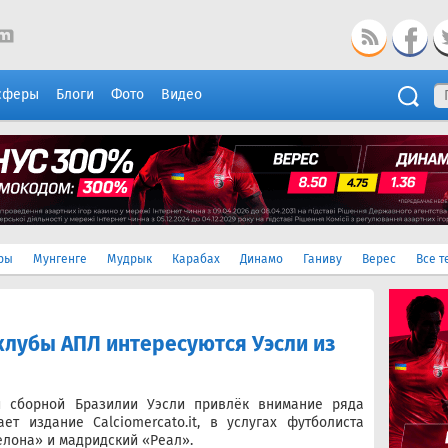
сферы
Блоги
Фото
Видео
ры
Мунгенге
Мудрык
Карабах
Динамо
Ганиву
Верес
Все т
 клубы АПЛ интересуются Уэсли из
и сборной Бразилии Уэсли привлёк внимание ряда
ет издание Calciomercato.it, в услугах футболиста
лона» и мадридский «Реал».