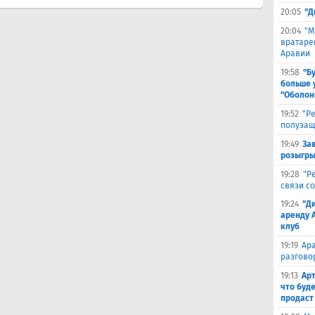
20:05
"Д
20:04
"М
вратаре
Аравии
19:58
"Б
больше 
"Оболон
19:52
"Р
полузащ
19:49
За
розыгры
19:28
"Р
связи с
19:24
"Д
аренду 
клуб
19:19
Ара
разгово
19:13
Арт
что буд
продаст