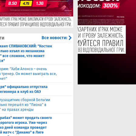
ти
Все новости:
хаил СПИВАКОВСКИЙ: "Костюк
льно изъял из механизма
" все сложное, что может
ся"
орим: "Хаби Алонсо – очень
 тренер. Он может выиграть все,
чет"
аря" официально отпустила
легионера в клуб из ОАЭ
лузащитник сборной Бельгии
ьно перешёл из "Лиона" в
" на правах аренды
рабах" может продать своего
дорогого игрока. Уже через
ко дней команда проведет
й матч с "Динамо" в Лиге