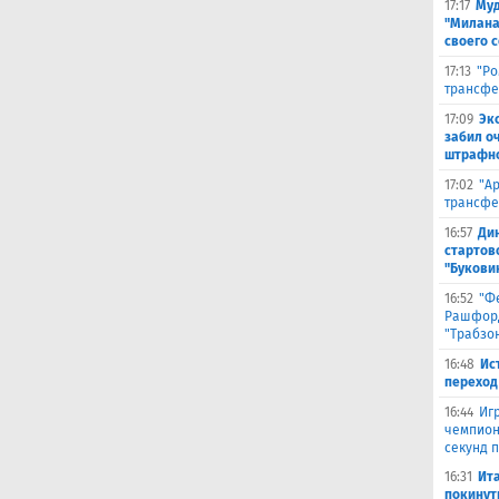
17:17
Муд
"Милана
своего 
17:13
"Ро
трансфе
17:09
Эк
забил о
штрафно
17:02
"А
трансфе
16:57
Ди
стартов
"Букови
16:52
"Ф
Рашфорд
"Трабзо
16:48
Ис
переход
16:44
Иг
чемпион
секунд 
16:31
Ита
покинут