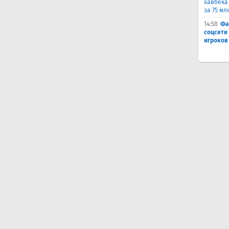
хавбека
за 75 мл
14:58
Фа
соцсети
игроков