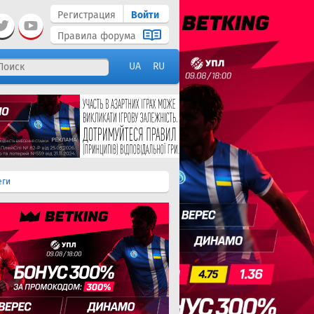
Регистрация
Войти
Правила форума
UA
RU
еги