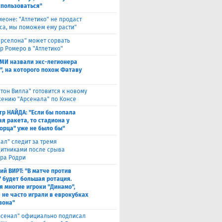
спользоваться"
меоне: "Атлетико" не продаст
са, мы поможем ему расти"
арселона" может сорвать
р Ромеро в "Атлетико"
СМИ назвали экс-легионера
", на которого похож Фатаву
стон Вилла" готовится к новому
ению "Арсенала" по Консе
тр НАЙДА: "Если бы попала
я ракета, то стадиона у
орца" уже не было бы"
еал" следит за тремя
итниками после срыва
ра Родри
ий ВИРТ: "В матче против
" будет большая ротация.
я многие игроки "Динамо",
 не часто играли в еврокубках
зона"
рсенал" официально подписал