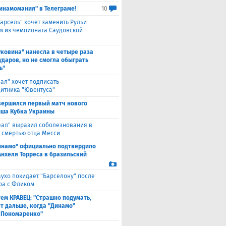
инамомания" в Телеграме!
10
арсель" хочет заменить Рульи
м из чемпионата Саудовской
уковина" нанесла в четыре раза
ударов, но не смогла обыграть
ь"
еал" хочет подписать
итника "Ювентуса"
вершился первый матч нового
ша Кубка Украины
еал" выразил соболезнования в
о смертью отца Месси
инамо" официально подтвердило
Анхеля Торреса в бразильский
ухо покидает "Барселону" после
ра с Фликом
ем КРАВЕЦ: "Страшно подумать,
ет дальше, когда "Динамо"
 Пономаренко"