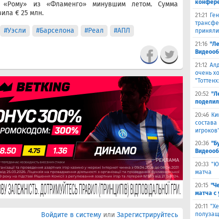
конфер
в «Рому» из «Фламенго» минувшим летом. Сумма
ила € 25 млн.
21:21
Ген
трансфе
#Уэсли
#Барселона
#Реал
#АПЛ
приняли
21:16
"Ле
Видеооб
21:12
Ал
очень х
"Тоттенх
20:52
"Л
поделил
20:46
Ки
состава
игроков
20:36
"Б
Видеооб
20:33
"Ю
матча
20:15
"Ч
матча с
20:11
"Х
Войдите в систему
или
Зарегистрируйтесь
полузащ