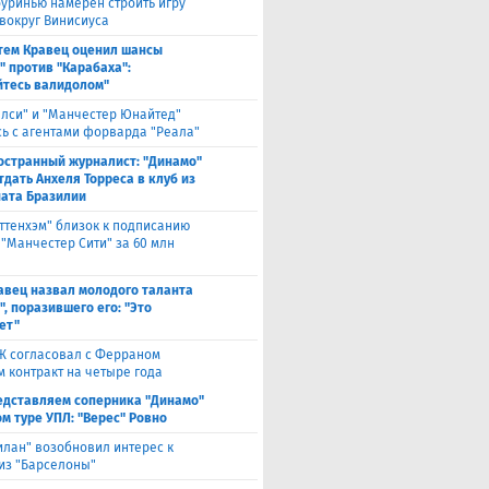
уринью намерен строить игру
 вокруг Винисиуса
тем Кравец оценил шансы
" против "Карабаха":
йтесь валидолом"
елси" и "Манчестер Юнайтед"
ь с агентами форварда "Реала"
остранный журналист: "Динамо"
тдать Анхеля Торреса в клуб из
ата Бразилии
оттенхэм" близок к подписанию
 "Манчестер Сити" за 60 млн
авец назвал молодого таланта
, поразившего его: "Это
ет"
Ж согласовал с Ферраном
м контракт на четыре года
едставляем соперника "Динамо"
м туре УПЛ: "Верес" Ровно
илан" возобновил интерес к
из "Барселоны"