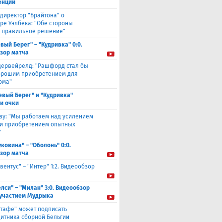
енций
директор "Брайтона" о
ре Уэлбека: "Обе стороны
 правильное решение"
вый Берег" – "Кудривка" 0:0.
зор матча
дервейрелд: "Рашфорд стал бы
орошим приобретением для
эма"
евый Берег" и "Кудривка"
и очки
ву: "Мы работаем над усилением
 и приобретением опытных
"
уковина" – "Оболонь" 0:0.
зор матча
вентус" – "Интер" 1:2. Видеообзор
елси" – "Милан" 3:0. Видеообзор
 участием Мудрыка
етафе" может подписать
итника сборной Бельгии