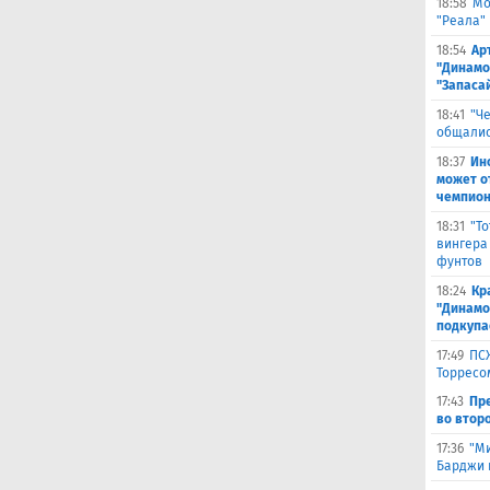
18:58
Мо
"Реала"
18:54
Ар
"Динамо
"Запаса
18:41
"Ч
общалис
18:37
Ин
может о
чемпион
18:31
"Т
вингера
фунтов
18:24
Кр
"Динамо"
подкупа
17:49
ПС
Торресо
17:43
Пр
во второ
17:36
"М
Барджи 