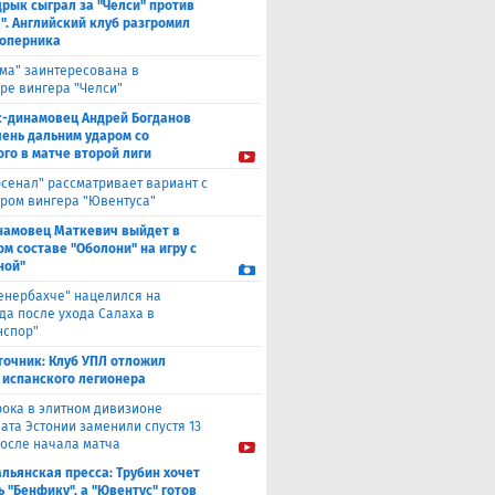
рык сыграл за "Челси" против
". Английский клуб разгромил
соперника
ма" заинтересована в
ре вингера "Челси"
с-динамовец Андрей Богданов
чень дальним ударом со
го в матче второй лиги
рсенал" рассматривает вариант с
ром вингера "Ювентуса"
намовец Маткевич выйдет в
ом составе "Оболони" на игру с
ной"
енербахче" нацелился на
а после ухода Салаха в
нспор"
точник: Клуб УПЛ отложил
 испанского легионера
рока в элитном дивизионе
ата Эстонии заменили спустя 13
после начала матча
льянская пресса: Трубин хочет
ь "Бенфику", а "Ювентус" готов