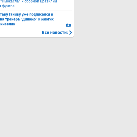
 "Ньюкасла" и сборной Бразилии
н фунтов
таву Ганиву уже подписался в
 на тренера "Динамо" и многих
 киевлян
Все новости: