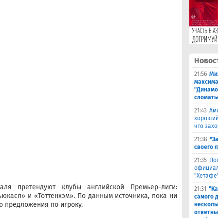
Новос
21:56
Ми
максима
"Динамо
сломать
21:43
Ам
хороший
что захо
21:38
"З
своего 
21:35
По
официал
"Хетафе
аля претендуют клубы английской Премьер-лиги:
21:31
"Ка
ьюкасл» и «Тоттенхэм». По данным источника, пока ни
самого 
о предложения по игроку.
несколь
ответны