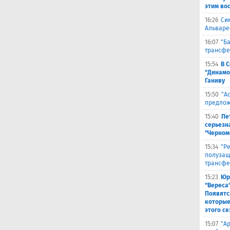
этим во
16:26
Си
Альваре
16:07
"Б
трансфе
15:54
В 
"Динамо
Ганиву
15:50
"А
предлож
15:40
Пе
серьезна
"Черном
15:34
"Р
полузащ
трансфе
15:23
Юр
"Вереса
Появятс
которые
этого се
15:07
"А