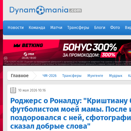
Новости
Команда
Матчи
Трансферы
Блоги
Фото
Ви
Главное
ЧМ-2026
Трансферы
Мунгенге
Мудрык
К
10 мая 2026 10:16
Роджерс о Роналду: "Криштиан
футболистом моей мамы. После 
поздоровался с ней, сфотограф
сказал добрые слова"