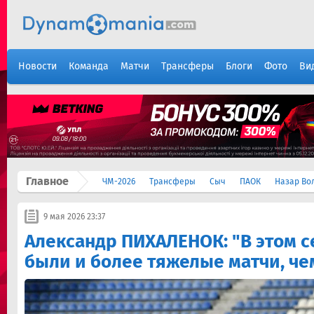
Новости
Команда
Матчи
Трансферы
Блоги
Фото
Ви
Главное
ЧМ-2026
Трансферы
Сыч
ПАОК
Назар Во
9 мая 2026 23:37
Александр ПИХАЛЕНОК: "В этом с
были и более тяжелые матчи, че