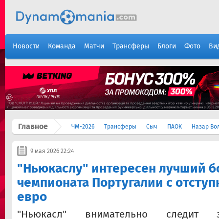
Новости
Команда
Матчи
Трансферы
Блоги
Фото
Ви
Главное
ЧМ-2026
Трансферы
Сыч
ПАОК
Назар Во
9 мая 2026 22:24
"Ньюкаслу" интересен лучший 
чемпионата Португалии с отсту
евро
"Ньюкасл" внимательно следит 