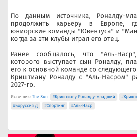
По данным источника, Роналду-мл
продолжить карьеру в Европе, г
юниорские команды "Ювентуса" и "Ман
когда за эти клубы играл его отец.
Ранее сообщалось, что "Аль-Наср
которого выступает сын Роналду, пл
его к основной команде со следующего
Криштиану Роналду с "Аль-Насром" р
2027-го.
Источник:
The Sun
#Криштиану Роналду-младший
#Кришт
#Боруссия Д
#Спортинг
#Аль-Наср