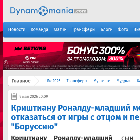
Новости
Команда
Матчи
Трансферы
Блоги
Фото
Ви
Главное
ЧМ-2026
Трансферы
Мунгенге
Мудрык
К
9 мая 2026 20:09
Криштиану Роналду-младший м
отказаться от игры с отцом и п
"Боруссию"
Криштиану Роналду-младший
, сын 