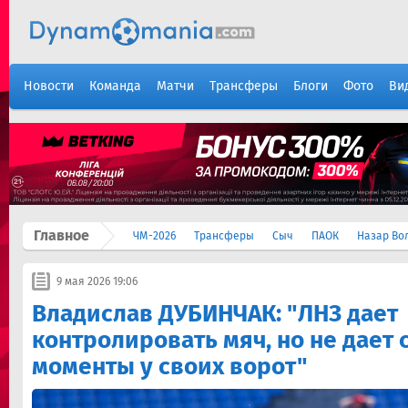
Новости
Команда
Матчи
Трансферы
Блоги
Фото
Ви
Главное
ЧМ-2026
Трансферы
Сыч
ПАОК
Назар Во
9 мая 2026 19:06
Владислав ДУБИНЧАК: "ЛНЗ дает
контролировать мяч, но не дает 
моменты у своих ворот"