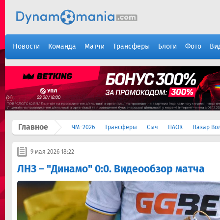
Новости
Команда
Матчи
Трансферы
Блоги
Фото
Ви
Главное
ЧМ-2026
Трансферы
Сыч
ПАОК
Назар Во
9 мая 2026 18:22
ЛНЗ – "Динамо" 0:0. Видеообзор матча