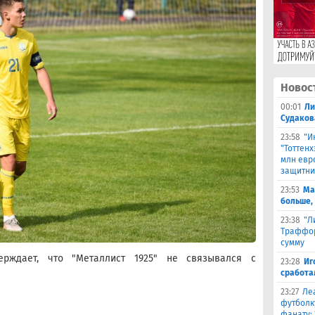
Новос
00:01
Ли
Судаков
23:58
"И
"Тоттен
млн евр
защитни
23:53
Ма
больше,
23:38
"Л
Траффор
сумму
верждает, что "Металлист 1925" не связывался с
23:28
Иг
сработа
23:27
Ле
футболк
фанату: 