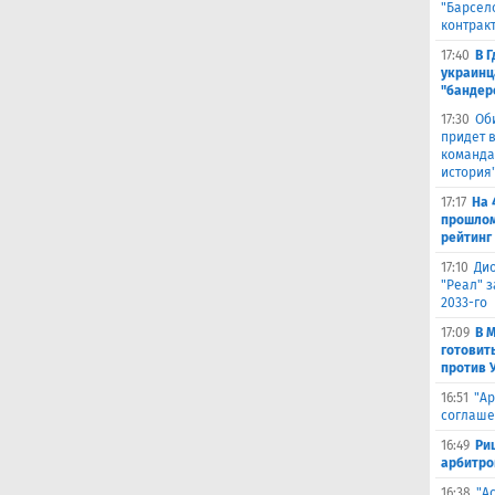
"Барсел
контрак
17:40
В 
украинц
"бандер
17:30
Об
придет в
команда,
история
17:17
На 
прошлом
рейтинг
17:10
Ди
"Реал" з
2033-го
17:09
В 
готовит
против 
16:51
"Ар
соглаше
16:49
Ри
арбитро
16:38
"А