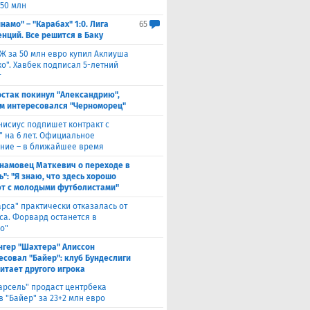
 50 млн
намо" – "Карабах" 1:0. Лига
65
нций. Все решится в Баку
Ж за 50 млн евро купил Аклиуша
о". Хавбек подписал 5-летний
т
стак покинул "Александрию",
м интересовался "Черноморец"
нисиус подпишет контракт с
" на 6 лет. Официальное
ние – в ближайшее время
намовец Маткевич о переходе в
": "Я знаю, что здесь хорошо
т с молодыми футболистами"
арса" практически отказалась от
са. Форвард останется в
о"
нгер "Шахтера" Алиссон
есовал "Байер": клуб Бундеслиги
итает другого игрока
арсель" продаст центрбека
 "Байер" за 23+2 млн евро