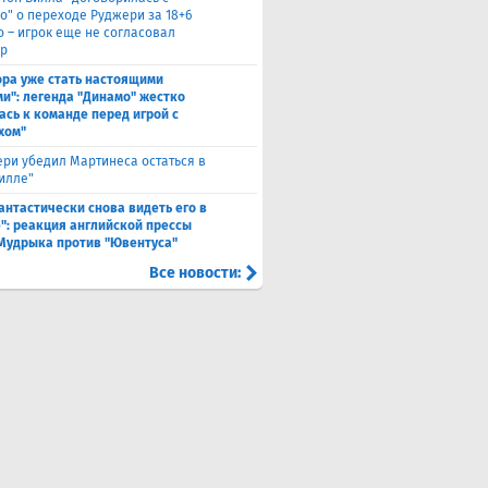
о" о переходе Руджери за 18+6
о – игрок еще не согласовал
р
ора уже стать настоящими
и": легенда "Динамо" жестко
ась к команде перед игрой с
хом"
ри убедил Мартинеса остаться в
Вилле"
антастически снова видеть его в
": реакция английской прессы
 Мудрыка против "Ювентуса"
Все новости: