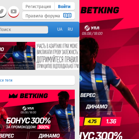
Регистрация
Войти
Правила форума
UA
RU
се теги