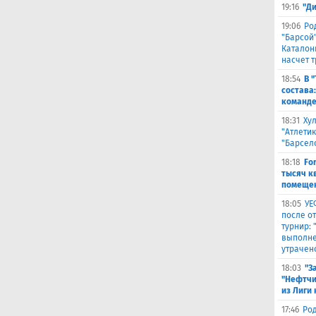
19:16
"Д
19:06
Ро
"Барсой"
Каталон
насчет 
18:54
В 
состава
команде
18:31
Ху
"Атлетик
"Барсел
18:18
Fo
тысяч к
помещен
18:05
УЕ
после о
турнир:
выполне
утрачен
18:03
"З
"Нефтчи
из Лиги
17:46
Род