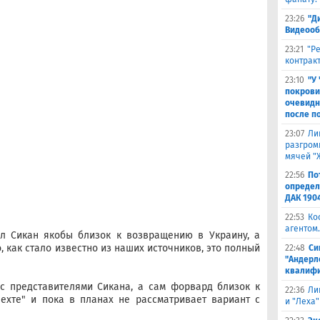
23:26
"Д
Видеооб
23:21
"Р
контракт
23:10
"У
покрови
очевидн
после п
23:07
Ли
разгроми
мячей "
22:56
По
определ
ДАК 190
22:53
Ко
агентом.
ил Сикан якобы близок к возвращению в Украину, а
, как стало известно из наших источников, это полный
22:48
Си
"Андерл
квалифи
 с представителями Сикана, а сам форвард близок к
22:36
Ли
ехте" и пока в планах не рассматривает вариант с
и "Леха"