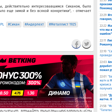
22:33
Эк
прокомм
ы, действительно интересовавшимся Сиканом, было
Понома
ыло еще зимой и без всякой конкретики", - отмечает
22:29
Иг
говорил
UPL
#Сикан
#Андерлехт
#Металлист 1925
22:22
Ма
что мы 
ошибок"
22:11
Лиг
Романчу
22:10
"С
проведе
22:03
Ал
доработ
пожал р
22:01
"Б
матч в 
кризиса
получить
22:00
"Д
матче. 
21:58
"М
"Галата