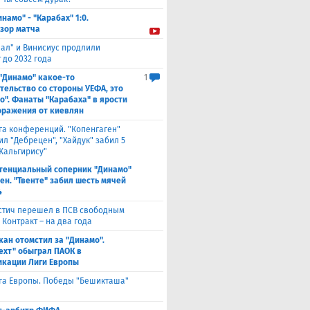
инамо" - "Карабах" 1:0.
зор матча
еал" и Винисиус продлили
 до 2032 года
 "Динамо" какое-то
1
тельство со стороны УЕФА, это
о". Фанаты "Карабаха" в ярости
оражения от киевлян
га конференций. "Копенгаген"
л "Дебрецен", "Хайдук" забил 5
Жальгирису"
тенциальный соперник "Динамо"
ен. "Твенте" забил шесть мячей
4
стич перешел в ПСВ свободным
 Контракт – на два года
кан отомстил за "Динамо".
ехт" обыграл ПАОК в
кации Лиги Европы
га Европы. Победы "Бешикташа"