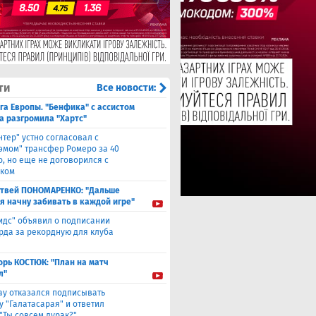
ти
Все новости:
га Европы. "Бенфика" с ассистом
а разгромила "Хартс"
нтер" устно согласовал с
хэмом" трансфер Ромеро за 40
о, но еще не договорился с
ком
твей ПОНОМАРЕНКО: "Дальше
 я начну забивать в каждой игре"
идс" объявил о подписании
да за рекордную для клуба
орь КОСТЮК: "План на матч
л"
ау отказался подписывать
у "Галатасарая" и ответил
"Ты совсем дурак?"