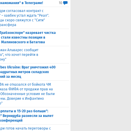
инамомания" в Телеграме!
10
дри согласовал контракт с
 – хавбек устал ждать "Реал".
цы скоро свяжутся с "Сити"
трансфера
"Трабзонспоре" назревает чистка
: стали известны позиции в
 Малиновского и Батагова
лиан Альварес сообщит
о", что хочет перейти в
ону"
rbes Ukraine: Враг уничтожил 400
вадратных метров складских
ий за месяц
ФА не отказался от бойкота ЧМ
тказа ФИФА от продажи прав на
 "Обозначенные условия не были
ны. Доверие к Инфантино
о"
арплаты в 15-20 раз больше":
" Вернидуба разнесли за вылет
 конференций
ри готов начать переговоры с