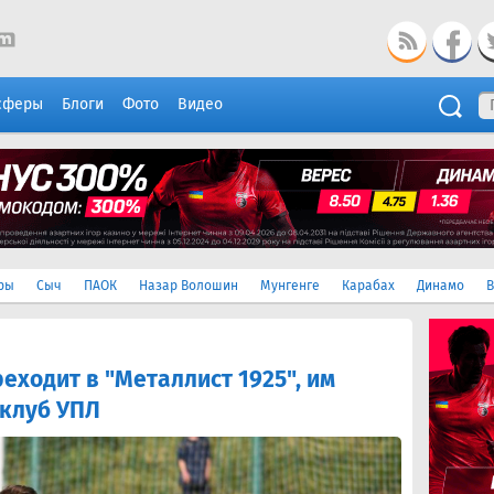
сферы
Блоги
Фото
Видео
ры
Сыч
ПАОК
Назар Волошин
Мунгенге
Карабах
Динамо
В
еходит в "Металлист 1925", им
 клуб УПЛ