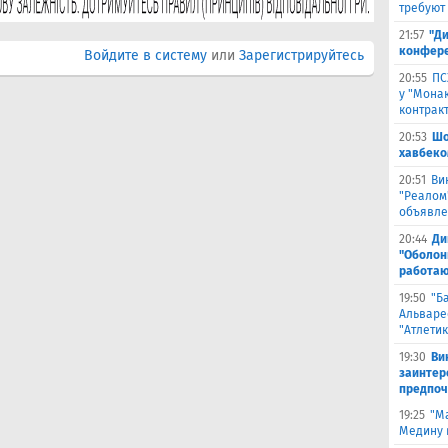
требуют
21:57
"Ди
конфере
Войдите в систему
или
Зарегистрируйтесь
20:55
ПС
у "Монак
контрак
20:53
Шо
хавбеко
20:51
Ви
"Реалом
объявле
20:44
Ди
"Оболонь
работаю
19:50
"Б
Альваре
"Атлетик
19:30
Ви
заинтер
предпоч
19:25
"М
Медину в