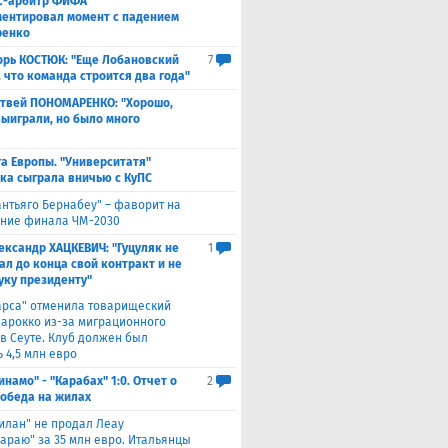
с-арбитр ФИФА
ентировал момент с падением
ренко
орь КОСТЮК: "Еще Лобановский
7
, что команда строится два года"
твей ПОНОМАРЕНКО: "Хорошо,
выиграли, но было много
а Европы. "Университатя"
ка сыграла вничью с ​КуПС
антьяго Бернабеу" – фаворит на
ние финала ЧМ-2030
ександр ХАЦКЕВИЧ: "Гуцуляк не
1
ал до конца свой контракт и не
уку президенту"
арса" отменила товарищеский
Марокко из-за миграционного
 в Сеуте. Клуб должен был
 4,5 млн евро
инамо" - "Карабах" 1:0. Отчет о
2
Победа на жилах
илан" не продал Леау
сараю" за 35 млн евро. Итальянцы