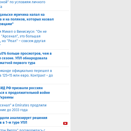
оной" по условиям личного
та
Гданьске мужчина напал на
а и на поляков, которых назвал
овцами"
и Микел о Винисиусе: "Он не
 "Арсенал", это большая
 но "Реал" – совсем другая
"
40% больше просмотров, чем в
 сезоне. УПЛ обнародовала
 матчей первого тура
оманде официально перешел в
а 125+15 млн евро. Контракт – до
МИД РФ призвали россиян
ься к продолжительной войне
Украины
сенал" и Emirates продлили
ние до 2033 года
ццоли анализирует решения
в в 1-м туре УПЛ
стон Вилла" договорилась с