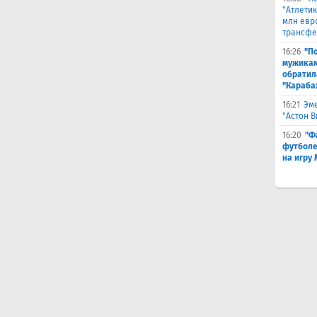
"Атлетик
млн евр
трансфе
16:26
"П
мужикам
обратил
"Караба
16:21
Эме
"Астон 
16:20
"Ф
футболе
на игру