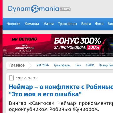
Новости
Команда
Матчи
Трансферы
Блоги
Фото
Ви
Главное
ЧМ-2026
Трансферы
Сыч
ПАОК
Назар Во
6 мая 2026 12:37
Неймар – о конфликте с Робинь
"Это моя и его ошибка"
Вингер «Сантоса» Неймар прокомменти
одноклубником Робинью Жуниором.