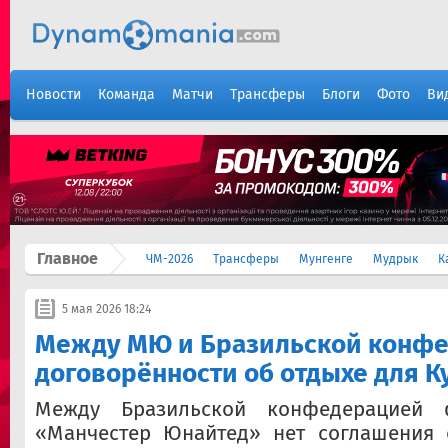
Новости
Команда
Матчи
Трансферы
Блоги
Фото
Ви
Главное
ЧМ-2026
Трансферы
Мунгенге
Мудрык
К
5 мая 2026 18:24
Между МЮ и Бразильской конфе
договорённости об отдыхе для К
Между Бразильской конфедерацией 
«Манчестер Юнайтед» нет соглашения 