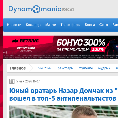
Новости
Команда
Матчи
Трансферы
Блоги
Фото
Ви
Главное
ЧМ-2026
Трансферы
Мунгенге
Мудрык
К
5 мая 2026 16:07
Юный вратарь Назар Домчак из 
вошел в топ-5 антипенальтистов