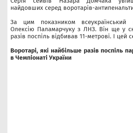
Серія сейвів Назара Домчака увій
найдовших серед воротарів-антипенальти
За цим показником всеукраїнський 
Олексію Паламарчуку з ЛНЗ. Він ще у ск
разів поспіль відбивав 11-метрові. І цей с
Воротарі, які найбільше разів поспіль п
в Чемпіонаті України