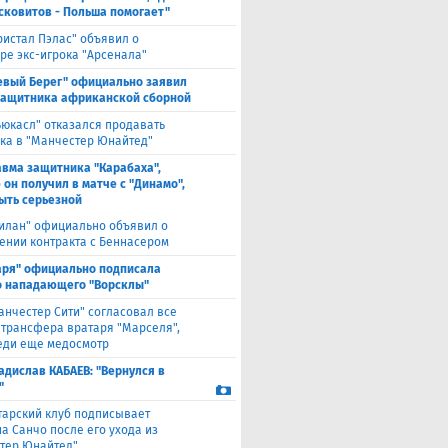
сковитов - Польша помогает"
ристал Пэлас" объявил о
ре экс-игрока "Арсенала"
евый Берег" официально заявил
защитника африканской сборной
ьюкасл" отказался продавать
ка в "Манчестер Юнайтед"
авма защитника "Карабаха",
 он получил в матче с "Динамо",
ыть серьезной
илан" официально объявил о
ении контракта с Беннасером
аря" официально подписала
 нападающего "Ворсклы"
анчестер Сити" согласовал все
 трансфера вратаря "Марселя",
еди еще медосмотр
адислав КАБАЕВ: "Вернулся в
"
тарский клуб подписывает
а Санчо после его ухода из
тер Юнайтед"