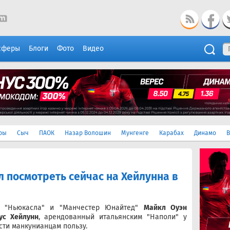
сферы
Блоги
Фото
Видео
ры
Сыч
ПАОК
Назар Волошин
Мунгенге
Карабах
Динамо
В
ел посмотреть сейчас на Хейлунна в
, "Ньюкасла" и "Манчестер Юнайтед"
Майкл Оуэн
ус Хейлунн
, арендованный итальянским "Наполи" у
сти манкунианцам пользу.