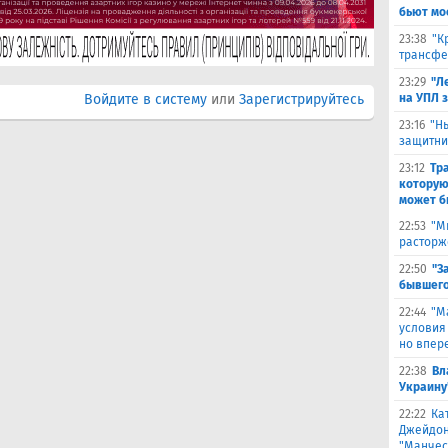
бьют мо
23:38
"К
трансфе
23:29
"Л
Войдите в систему
или
Зарегистрируйтесь
на УПЛ 
23:16
"Н
защитни
23:12
Тр
которую
может б
22:53
"М
расторж
22:50
"З
бывшего
22:44
"М
условия
но впер
22:38
Вл
Украину
22:22
Ка
Джейдон
"Манчес