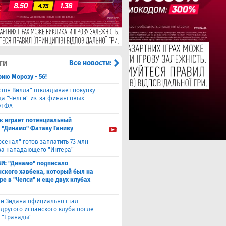
ти
Все новости:
ию Морозу - 56!
стон Вилла" откладывает покупку
а "Челси" из-за финансовых
УЕФА
к играет потенциальный
 "Динамо" Фатаву Ганиву
рсенал" готов заплатить 73 млн
за нападающего "Интера"
И: "Динамо" подписало
ского хавбека, который был на
ре в "Челси" и еще двух клубах
н Зидана официально стал
 другого испанского клуба после
з "Гранады"