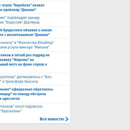
с-игрок "Карабаха" назвал
ю проблему "Динамо"
омо" подтвердил аренду
ка "Боруссии" Дортмунд
уб Бундеслиги объявил о новом
те с воспитанником "Динамо"
рсеналу" и "Манчестер Юнайтед"
или услуги вингера "Милана"
анков в пятый раз подряд не
 заявку "Жироны" на
ьный матч на фоне слухов о
арселона" договорилась с "Аль-
" о трансфере Канселу
инамо" официально обратилось
оморцу" по поводу обстрела
а одесситов
оттенхэм" хочет подписать
 "Барселоны"
Все новости: