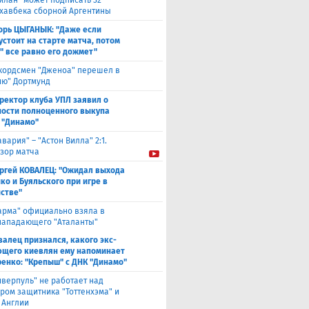
илан" может подписать 32-
 хавбека сборной Аргентины
орь ЦЫГАНЫК: "Даже если
устоит на старте матча, потом
" все равно его дожмет"
кордсмен "Дженоа" перешел в
ию" Дортмунд
ректор клуба УПЛ заявил о
ости полноценного выкупа
 "Динамо"
авария" – "Астон Вилла" 2:1.
зор матча
ргей КОВАЛЕЦ: "Ожидал выхода
ко и Буяльского при игре в
стве"
арма" официально взяла в
нападающего "Аталанты"
валец признался, какого экс-
щего киевлян ему напоминает
енко: "Крепыш" с ДНК "Динамо"
иверпуль" не работает над
ром защитника "Тоттенхэма" и
 Англии