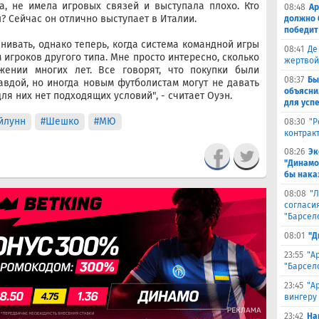
а, не имела игровых связей и выступала плохо. Кто
08:48
Ар
ш? Сейчас он отлично выступает в Италии.
должно 
победит
вать, однако теперь, когда система командной игры
08:41
Де
 игроков другого типа. Мне просто интересно, сколько
жертвой
жении многих лет. Все говорят, что покупки были
08:37
Бы
авдой, но иногда новым футболистам могут не давать
объясни
ля них нет подходящих условий", - считает Оуэн.
для успе
йлунн
#Шешко
#МЮ
08:30
"Р
контрак
08:26
Эк
"Динамо
бы наказ
08:08
"Л
согласи
"Барсел
08:01
"Д
23:55
"А
"Барсел
23:45
"А
вингеру
23:42
На