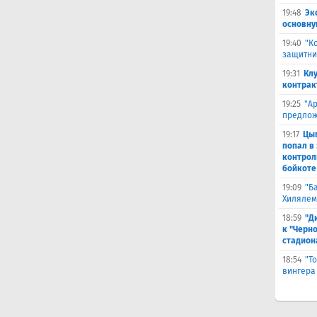
19:48
Эк
основну
19:40
"К
защитни
19:31
Кл
контрак
19:25
"А
предлож
19:17
Цыг
попал в
контрол
бойкоте
19:09
"Б
Хилялем
18:59
"Д
к "Черн
стадион
18:54
"Т
вингера