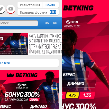
Регистрация
Войти
Правила форума
UA
RU
се теги