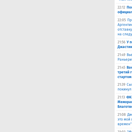
22:12
По
официал
22:05
Пр
Аргенти
отставку
на след
21:56
У 
Джастин
21:49
Вь
Раньери
21:45
Ва
третий 
стартом
21:39
Сы
покинул
21:13
ФК
Меморан
Благотв
21:08
Ди
это мой
времен"