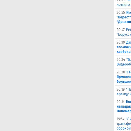
21:03
"М
летнего
20:55
Иг
"Верес" 
"Динамо
20:47
Ре
"Борусс
20:39
Ди
возможн
хавбека
20:34
"Б
Видеооб
20:28
Се
Ярмолен
большин
20:19
"П
аренду 
20:14
Ко
нападаю
Пономар
19:54
"Л
трансфе
сборной