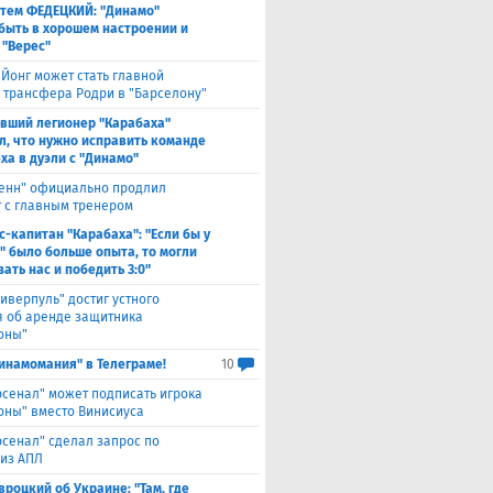
тем ФЕДЕЦКИЙ: "Динамо"
быть в хорошем настроении и
 "Верес"
 Йонг может стать главной
 трансфера Родри в "Барселону"
вший легионер "Карабаха"
л, что нужно исправить команде
ха в дуэли с "Динамо"
енн" официально продлил
т с главным тренером
с-капитан "Карабаха": "Если бы у
" было больше опыта, то могли
ать нас и победить 3:0"
иверпуль" достиг устного
я об аренде защитника
оны"
инамомания" в Телеграме!
10
рсенал" может подписать игрока
оны" вместо Винисиуса
рсенал" сделал запрос по
 из АПЛ
вроцкий об Украине: "Там, где