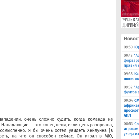
Новос
09:50
Юр
09:43
"А
форвард
правил 
09:38
Ка
новичок
09:32
"А
фунтов 
09:04
СМ
африкан
просмот
АПЛ
нападении, очень сложно судить, когда команда не
08:53
Сы
Нападающие — это конец цепи, если цепь разорвана,
игроком
ссмысленно. Я бы очень хотел увидеть Хейлунна [в
ухода и
реть, на что он способен сейчас. Он играл в МЮ,