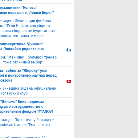
лузащитник "Колоса"
ьно перешел в "Левый Берег"
езидент Федерации футбола
ны: "Если Инфантино уйдет в
, наша сборная не будет играть
ующем чемпионате мира"
полузащитника "Динамо"
а Лонвейка родился сын
ери: "Манчини - большой тренер,
 - тоже отличный выбор"
нат забил за "Жирону" уже
гол в контрольных матчах перед
 сезона
н Зинедина Зидана официально
 испанский клуб
 "Динамо" Киев подписал
дум о сотрудничестве с
орительным фондом TYTANOVI
оманде: "Криштиану Роналду –
 любимый игрок "Реала" всех