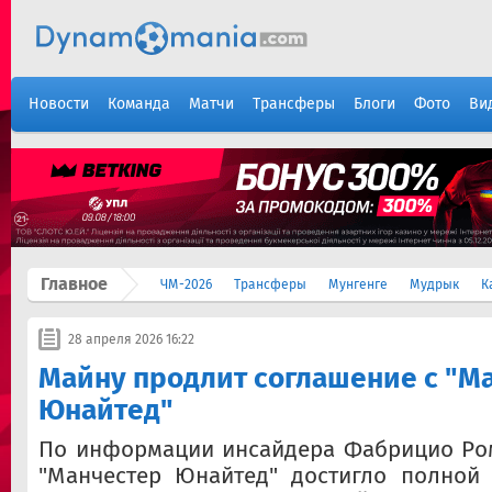
Новости
Команда
Матчи
Трансферы
Блоги
Фото
Ви
Главное
ЧМ-2026
Трансферы
Мунгенге
Мудрык
К
28 апреля 2026 16:22
Майну продлит соглашение с "М
Юнайтед"
По информации инсайдера Фабрицио Ром
"Манчестер Юнайтед" достигло полной 