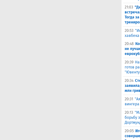
21:03
"Д
встреча
Тогда за
трениро
20:53
"И
хавбека
20:48
Ко
не лучш
еврокуб
20:39
На
готов р
"Ювенту
20:34
Ст
заявила,
млн гри
20:31
"А
вингера
20:13
"М
борьбу 
Дортмун
20:05
Иг
соверше