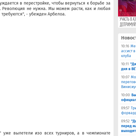
нуждается в перестройке, чтобы вернуться к борьбе за
. Революция не нужна. Мы можем расти, как и любая
требуются", - убежден Арбелоа.
Новос
10:16
Ме
ассист 
клуба
10:11
"Ди
дня в B
10:07
Мо
перегов
Винисиу
10:00
Бы
официал
09:57
Тр
форвард
09:52
"Д
перед м
выходят
" уже вылетели изо всех турниров, а в чемпионате