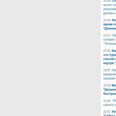
23:36
Фи
тысяч с
решение
должен 
23:30
Ра
время п
"Динамо
23:23
"Н
готовят
"Тоттенх
23:18
Ан
что Сур
способс
внутри 
23:07
Ли
уверенн
сильнее
22:59
Ви
"Динамо
быстрые
22:48
"Р
своего 
22:43
Эк
"Сейчас 