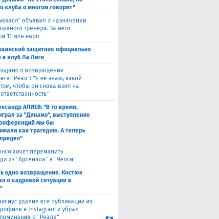
го клуба о многом говорит"
ьюкасл" объявил о назначении
лавного тренера. За него
ли 11 млн евро
раинский защитник официально
 в клуб Ла Лиги
льдано о возвращении
 в "Реал": "Я не знаю, какой
том, чтобы он снова взял на
 ответственность"
ександр АЛИЕВ: "В то время,
 играл за "Динамо", выступление
конференций мы бы
имали как трагедию. А теперь
 предел"
онсо хочет переманить
ди из "Арсенала" в "Челси"
ть одно возвращение. Костюк
ал о кадровой ситуации в
"
нисиус удалил все публикации из
профиля в Instagram и убрал
поминания о "Реале"