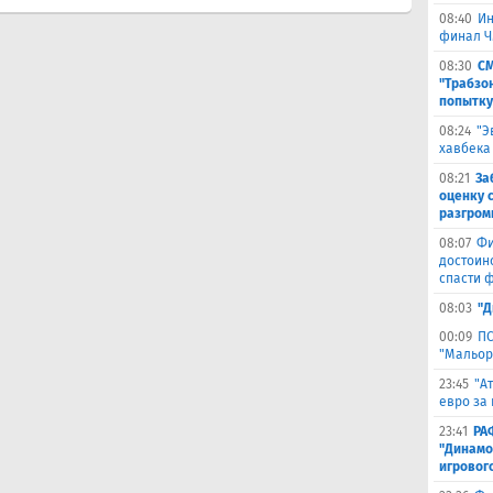
08:40
Ин
финал Ч
08:30
СМ
"Трабзо
попытку
08:24
"Э
хавбека
08:21
За
оценку 
разгром
08:07
Фи
достоин
спасти 
08:03
"Д
00:09
ПС
"Мальор
23:45
"А
евро за 
23:41
РА
"Динамо
игровог