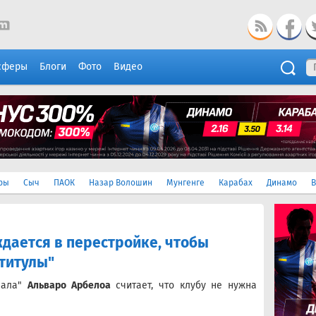
сферы
Блоги
Фото
Видео
ры
Сыч
ПАОК
Назар Волошин
Мунгенге
Карабах
Динамо
В
ждается в перестройке, чтобы
 титулы"
еала"
Альваро Арбелоа
считает, что клубу не нужна