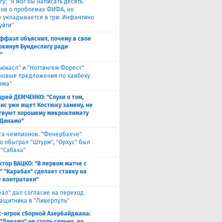
гу: "Я мог бы написать десять
лов о проблемах ФИФА, но
 укладывается в три: Инфантино
уйти"
ффаэл объяснил, почему в свое
окинул Бундеслигу ради
"
ьюкасл" и "Ноттингем Форест"
 новые предложения по хавбеку
эма"
дрей ДЕМЧЕНКО: "Слухи о том,
кис уже ищет Костюку замену, не
твуют хорошему микроклимату
"Динамо"
га чемпионов. "Фенербахче"
о обыграл "Штурм", "Орхус" был
 "Сабаха"
ктор ВАЦКО: "В первом матче с
" "Карабах" сделает ставку на
 контратаки"
еал" дал согласие на переход
защитника в "Ливерпуль"
с-игрок сборной Азербайджана:
"Динамо" не столь сильно, но