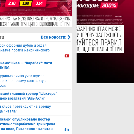
ти
Все новости:
сси оформил дубль и отдал
в матче против мексиканского
намо" Киев — "Карабах": матч
ETKING
уринью лично участвует в
орах по новому контракту с
сом
вший главный тренер "Шахтера"
ьно возглавил "Аль-Ахли"
и клуба претендуют на аренду
а "Реала"
инамо" опубликовало постер
атчем с "Карабахом". Три игрока
 на поле, Пихаленок - капитан