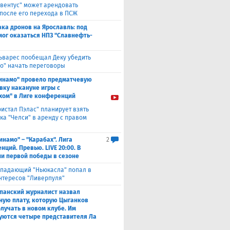
вентус" может арендовать
 после его перехода в ПСЖ
ака дронов на Ярославль: под
мог оказаться НПЗ "Славнефть-
ьварес пообещал Деку убедить
ко" начать переговоры
инамо" провело предматчевую
вку накануне игры с
хом" в Лиге конференций
ристал Пэлас" планирует взять
ка "Челси" в аренду с правом
инамо" – "Карабах". Лига
2
ций. Превью. LIVE 20:00. В
и первой победы в сезоне
падающий "Ньюкасла" попал в
нтересов "Ливерпуля"
панский журналист назвал
ную плату, которую Цыганков
олучать в новом клубе. Им
уются четыре представителя Ла