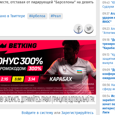
месте, отставая от лидирующей "Барселоны" на девять
09:43
"Ю
Судзуки
09:37
Ат
ано в Твиттере
#Арбелоа
#Реал
ударом 
ЯНОС"
09:23
Ал
"Атлети
09:18
"Д
трениро
"Караба
09:13
"К
защитни
выкупа
09:09
"Д
конферен
ожидани
08:56
На
сферу и
08:54
Ис
заработ
хочет п
интерес
Войдите в систему
или
Зарегистрируйтесь
Лиги