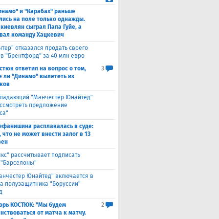
инамо" и "Карабах" раньше
лись на поле только однажды.
 киевлян сыграл Папа Гуйе, а
вал команду Хацкевич
нтер" отказался продать своего
 в "Брентфорд" за 40 млн евро
стюк ответил на вопрос о том,
3
е ли "Динамо" вылететь из
ков
падающий "Манчестер Юнайтед"
ассмотреть предложение
са"
ефанишина расплакалась в суде:
 что не может внести залог в 13
вен
якс" рассчитывает подписать
 "Барселоны"
анчестер Юнайтед" включается в
за полузащитника "Боруссии"
д
орь КОСТЮК: "Мы будем
2
нствоваться от матча к матчу.