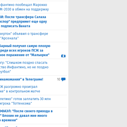
фантино пообещал Марокко
М-2030 в обмен на поддержку
И: После трансфера Салаха
нспор" предпримет еще одну
 подписать Ваната
вертон" объявил о трансфере
 "Арсенала"
барный получил самую плохую
среди всех игроков ПСЖ за
ное поражение от "Мальорки"
гу: "Слишком поздно спасать
ство Инфантино, но не поздно
футбол"
инамомания" в Телеграме!
10
Ж разгромно проиграл
ке" в контрольном матче
тлетико" готов заплатить 30 млн
игрока "Тоттенхэма"
ФФАЭЛ: "После своего прихода в
" Блохин не давал мне много
о времени"