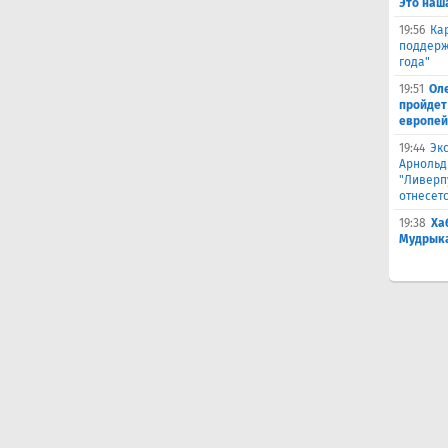
Это наш
19:56
Ка
поддерж
года"
19:51
Оле
пройдет 
европей
19:44
Эк
Арнольд
"Ливерпу
отнесетс
19:38
Ха
Мудрыка 