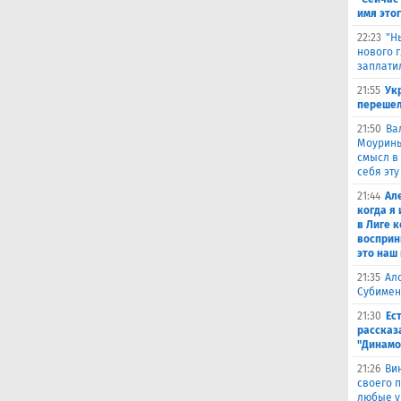
имя это
22:23
"Н
нового г
заплати
21:55
Ук
перешел
21:50
Ва
Моуринью
смысл в 
себя эту
21:44
Ал
когда я
в Лиге 
восприн
это наш
21:35
Ал
Субимен
21:30
Ес
рассказ
"Динамо
21:26
Ви
своего 
любые у