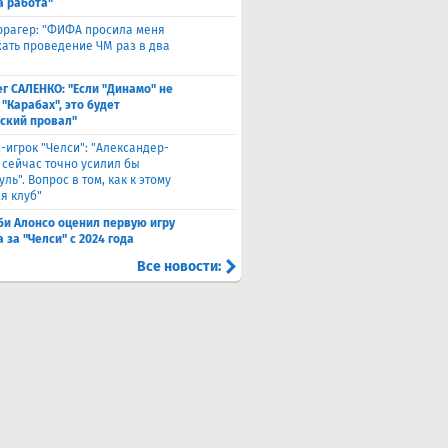
а работа"
ррагер: "ФИФА просила меня
ать проведение ЧМ раз в два
г САЛЕНКО: "Если "Динамо" не
"Карабах", это будет
ский провал"
с-игрок "Челси": "Александер-
 сейчас точно усилил бы
ль". Вопрос в том, как к этому
я клуб"
би Алонсо оценил первую игру
за "Челси" с 2024 года
Все новости: