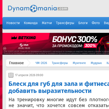
Новости
Команда
Матчи
Трансферы
Блоги
Фото
Ви
Главное
ЧМ-2026
Трансферы
Мунгенге
Мудрык
К
17 апреля 2026 09:00
Блеск для губ для зала и фитнеса
добавить выразительности
На тренировку многие идут без плотног
не значит, что хочется совсем отказать