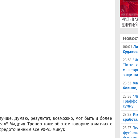
Новос
00:01
Ли
Судаков
23:58
"И
"Тоттен
млн евр
защитни
23:53
Ма
больше,
23:38
"Л
Траффор
сумму
23:28
Иг
лучше. Думаю, результат, возможно, мог быть и более
сработа
еал" Мадрид. Тренер тоже об этом говорил: в матчах с
23:27
Ле
средоточенным все 90-95 минут.
футболк
фанату: 