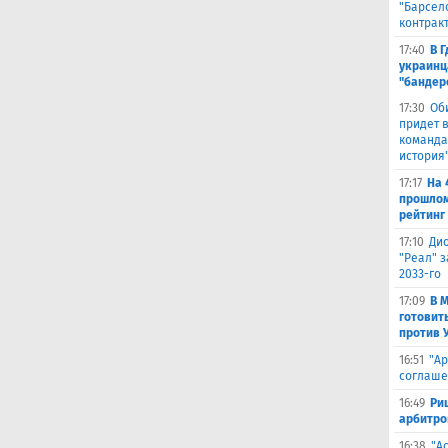
"Барсел
контрак
17:40
В 
украинц
"бандер
17:30
Об
придет в
команда,
история
17:17
На 
прошлом
рейтинг
17:10
Ди
"Реал" з
2033-го
17:09
В 
готовит
против 
16:51
"Ар
соглаше
16:49
Ри
арбитро
16:38
"А