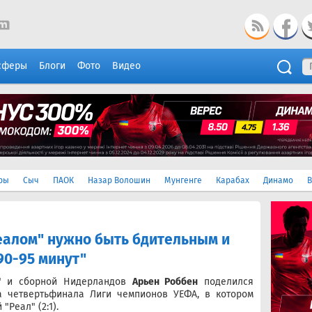
сферы
Блоги
Фото
Видео
ры
Сыч
ПАОК
Назар Волошин
Мунгенге
Карабах
Динамо
В
Реалом" нужно быть бдительным и
90-95 минут"
" и сборной Нидерландов
Арьен Роббен
поделился
а четвертьфинала Лиги чемпионов УЕФА, в котором
Реал" (2:1).