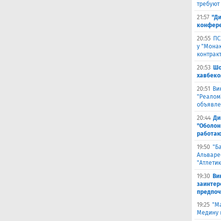
требуют
21:57
"Ди
конфере
20:55
ПС
у "Монак
контрак
20:53
Шо
хавбеко
20:51
Ви
"Реалом
объявле
20:44
Ди
"Оболонь
работаю
19:50
"Б
Альваре
"Атлетик
19:30
Ви
заинтер
предпоч
19:25
"М
Медину в