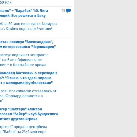
 50 млн
намо" – "Карабах" 1:0. Лига
65
нций. Все решится в Баку
Ж за 50 млн евро купил Аклиуша
о". Хавбек подписал 5-летний
т
стак покинул "Александрию",
м интересовался "Черноморец"
нисиус подпишет контракт с
" на 6 лет. Официальное
ние – в ближайшее время
намовец Маткевич о переходе в
": "Я знаю, что здесь хорошо
т с молодыми футболистами"
арса" практически отказалась от
са. Форвард останется в
о"
нгер "Шахтера" Алиссон
есовал "Байер": клуб Бундеслиги
итает другого игрока
арсель" продаст центрбека
 "Байер" за 23+2 млн евро