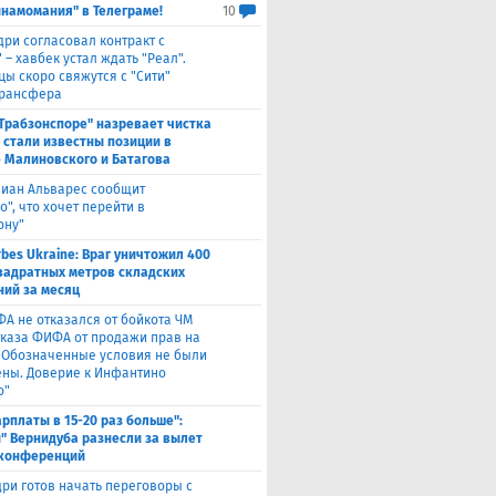
инамомания" в Телеграме!
10
дри согласовал контракт с
 – хавбек устал ждать "Реал".
цы скоро свяжутся с "Сити"
трансфера
"Трабзонспоре" назревает чистка
: стали известны позиции в
 Малиновского и Батагова
лиан Альварес сообщит
о", что хочет перейти в
ону"
rbes Ukraine: Враг уничтожил 400
вадратных метров складских
ий за месяц
ФА не отказался от бойкота ЧМ
тказа ФИФА от продажи прав на
 "Обозначенные условия не были
ны. Доверие к Инфантино
о"
арплаты в 15-20 раз больше":
" Вернидуба разнесли за вылет
 конференций
ри готов начать переговоры с