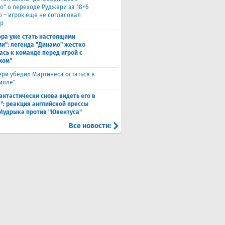
о" о переходе Руджери за 18+6
о – игрок еще не согласовал
р
ора уже стать настоящими
и": легенда "Динамо" жестко
ась к команде перед игрой с
хом"
ри убедил Мартинеса остаться в
Вилле"
антастически снова видеть его в
": реакция английской прессы
 Мудрыка против "Ювентуса"
Все новости: