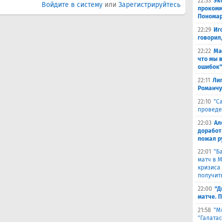
22:33
Эк
Войдите в систему
или
Зарегистрируйтесь
прокомм
Понома
22:29
Иг
говорил
22:22
Ма
что мы 
ошибок"
22:11
Лиг
Романчу
22:10
"С
проведе
22:03
Ал
доработ
пожал р
22:01
"Б
матч в 
кризиса
получить
22:00
"Д
матче. 
21:58
"М
"Галата