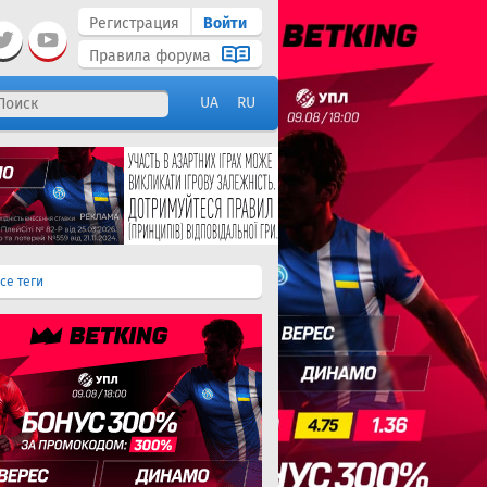
Регистрация
Войти
Правила форума
UA
RU
се теги