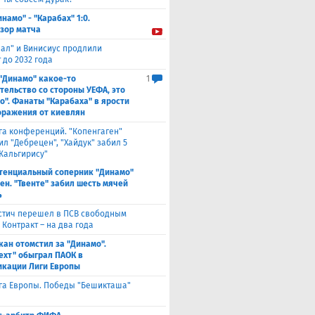
инамо" - "Карабах" 1:0.
зор матча
еал" и Винисиус продлили
 до 2032 года
 "Динамо" какое-то
1
тельство со стороны УЕФА, это
о". Фанаты "Карабаха" в ярости
оражения от киевлян
га конференций. "Копенгаген"
л "Дебрецен", "Хайдук" забил 5
Жальгирису"
тенциальный соперник "Динамо"
ен. "Твенте" забил шесть мячей
4
стич перешел в ПСВ свободным
 Контракт – на два года
кан отомстил за "Динамо".
ехт" обыграл ПАОК в
кации Лиги Европы
га Европы. Победы "Бешикташа"