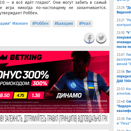
:0 — и всё идёт гладко". Они могут забить в самый
е игра никогда по-настоящему не заканчивается.
23:26
"Д
Видеооб
 утверждает Роббен.
23:21
"Р
варии" Мюнхен
#Роббен
#Бавария
#Реал
контракт
23:10
"У
покрови
очевидн
после п
23:07
Ли
разгроми
мячей "
22:56
По
определ
ДАК 190
22:53
Ко
агентом.
22:48
Си
"Андерл
квалифи
22:36
Ли
и "Леха"