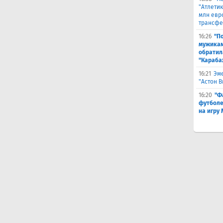
"Атлетик
млн евр
трансфе
16:26
"П
мужикам
обратил
"Караба
16:21
Эме
"Астон 
16:20
"Ф
футболе
на игру