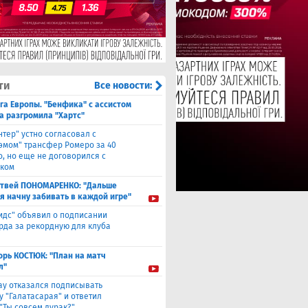
ти
Все новости:
га Европы. "Бенфика" с ассистом
а разгромила "Хартс"
нтер" устно согласовал с
хэмом" трансфер Ромеро за 40
о, но еще не договорился с
ком
твей ПОНОМАРЕНКО: "Дальше
 я начну забивать в каждой игре"
идс" объявил о подписании
да за рекордную для клуба
орь КОСТЮК: "План на матч
л"
ау отказался подписывать
у "Галатасарая" и ответил
"Ты совсем дурак?"