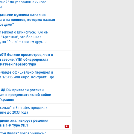
оной" по условиям личного
та
Гданьске мужчина напал на
а и на поляков, которых назвал
овцами"
и Микел о Винисиусе: "Он не
 "Арсенал", это большая
 но "Реал" – совсем другая
"
40% больше просмотров, чем в
 сезоне. УПЛ обнародовала
 матчей первого тура
оманде официально перешел в
а 125+15 млн евро. Контракт – до
МИД РФ призвали россиян
ься к продолжительной войне
Украины
сенал" и Emirates продлили
ние до 2033 года
ццоли анализирует решения
в в 1-м туре УПЛ
стон Вилла" договорилась с