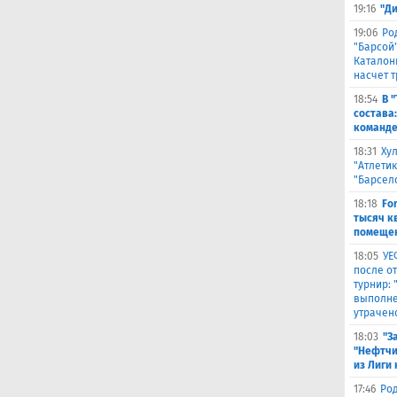
19:16
"Д
19:06
Ро
"Барсой"
Каталон
насчет 
18:54
В 
состава
команде
18:31
Ху
"Атлетик
"Барсел
18:18
Fo
тысяч к
помещен
18:05
УЕ
после о
турнир:
выполне
утрачен
18:03
"З
"Нефтчи
из Лиги
17:46
Род