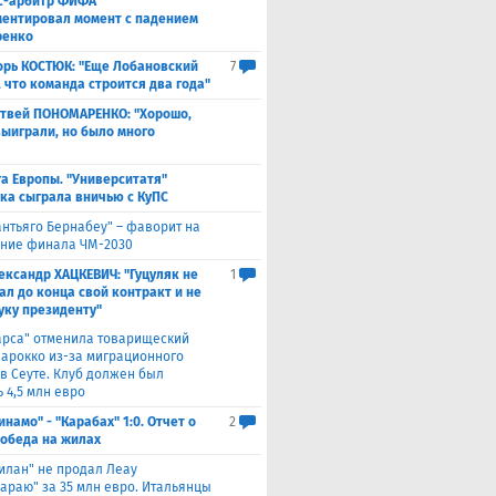
с-арбитр ФИФА
ентировал момент с падением
ренко
орь КОСТЮК: "Еще Лобановский
7
, что команда строится два года"
твей ПОНОМАРЕНКО: "Хорошо,
выиграли, но было много
а Европы. "Университатя"
ка сыграла вничью с ​КуПС
антьяго Бернабеу" – фаворит на
ние финала ЧМ-2030
ександр ХАЦКЕВИЧ: "Гуцуляк не
1
ал до конца свой контракт и не
уку президенту"
арса" отменила товарищеский
Марокко из-за миграционного
 в Сеуте. Клуб должен был
 4,5 млн евро
инамо" - "Карабах" 1:0. Отчет о
2
Победа на жилах
илан" не продал Леау
сараю" за 35 млн евро. Итальянцы