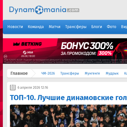
Новости
Команда
Матчи
Трансферы
Блоги
Фото
Ви
Главное
ЧМ-2026
Трансферы
Мунгенге
Мудрык
К
6 апреля 2026 12:16
ТОП-10. Лучшие динамовские го