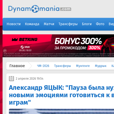
Новости
Команда
Матчи
Трансферы
Блоги
Фото
Ви
Главное
ЧМ-2026
Трансферы
Мунгенге
Мудрык
К
2 апреля 2026 19:54
Александр ЯЦЫК: "Пауза была ну
новыми эмоциями готовиться к
играм"