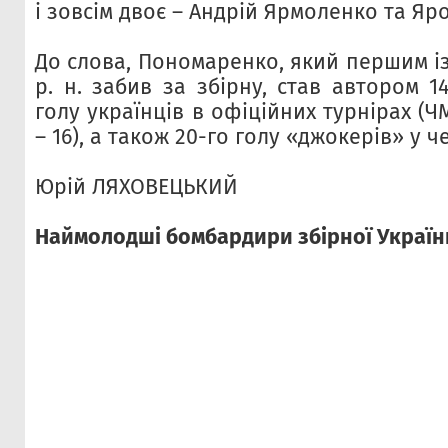
і зовсім двоє – Андрій Ярмоленко та Яр
До слова, Пономаренко, який першим із
р. н. забив за збірну, став автором 
голу українців в офіційних турнірах (ЧМ
– 16), а також 20-го голу «джокерів» у ч
Юрій ЛЯХОВЕЦЬКИЙ
Наймолодші бомбардири збірної Україн