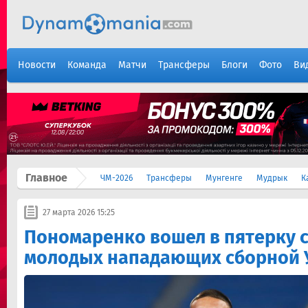
Новости
Команда
Матчи
Трансферы
Блоги
Фото
Ви
Главное
ЧМ-2026
Трансферы
Мунгенге
Мудрык
К
27 марта 2026 15:25
Пономаренко вошел в пятерку 
молодых нападающих сборной