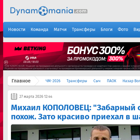
Новости
Команда
Матчи
Трансферы
Блоги
Фото
Ви
Главное
ЧМ-2026
Трансферы
Сыч
ПАОК
Назар Во
27 марта 2026 12:44
Михаил КОПОЛОВЕЦ: "Забарный с
похож. Зато красиво приехал в 