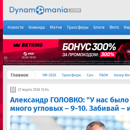
Новости
Команда
Матчи
Трансферы
Блоги
Фото
Ви
Главное
ЧМ-2026
Трансферы
Сыч
ПАОК
Назар Во
27 марта 2026 12:04
Александр ГОЛОВКО: "У нас было
много угловых – 9-10. Забивай – и