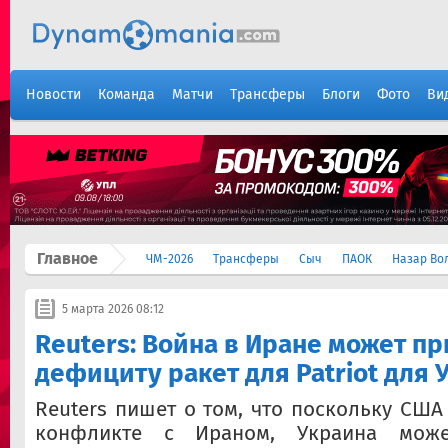
Новости
Команда
Матчи
Трансферы
Блоги
Фото
Ви
Главное
ЧМ-2026
Трансферы
Сыч
ПАОК
Назар Во
5 марта 2026 08:12
Reuters: Война в Иране может пр
дефициту ракет для Patriot для
Reuters пишет о том, что поскольку США
конфликте с Ираном, Украина може