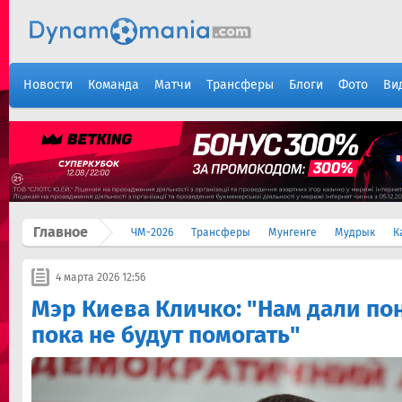
Новости
Команда
Матчи
Трансферы
Блоги
Фото
Ви
Главное
ЧМ-2026
Трансферы
Мунгенге
Мудрык
К
4 марта 2026 12:56
Мэр Киева Кличко: "Нам дали пон
пока не будут помогать"