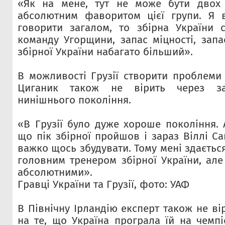
«Як на мене, тут не може бути двох 
абсолютним фаворитом цієї групи. Я
говорити загалом, то збірна України 
команду Угорщини, запас міцності, запа
збірної України набагато більший».
В можливості Грузії створити проблеми
Циганик також не вірить через з
нинішнього покоління.
«В Грузії було дуже хороше покоління. 
що пік збірної пройшов і зараз Віллі С
важко щось збудувати. Тому мені здається
головним тренером збірної України, ал
абсолютними».
Гравці України та Грузії, фото: УАФ
В Північну Ірландію експерт також не ві
на те, що Україна програла їй на чемпі