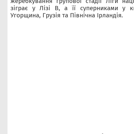
жеребкування групової стадії Ліги наці
зіграє у Лізі В, а її суперниками у к
Угорщина, Грузія та Північна Ірландія.