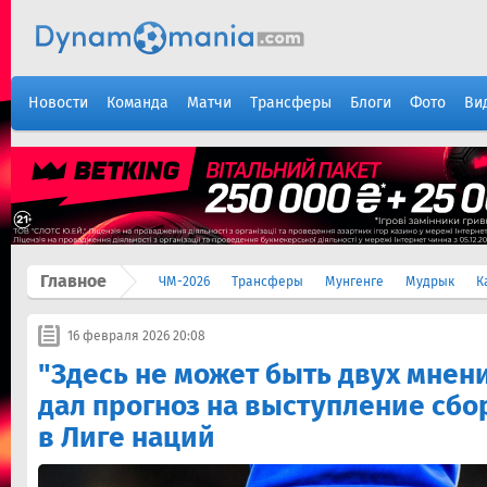
Новости
Команда
Матчи
Трансферы
Блоги
Фото
Ви
Главное
ЧМ-2026
Трансферы
Мунгенге
Мудрык
К
16 февраля 2026 20:08
"Здесь не может быть двух мнен
дал прогноз на выступление сб
в Лиге наций