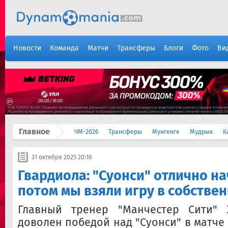
Новости
Команда
Матчи
Трансферы
Блоги
Фото
Ви
Главное
ЧМ-2026
Трансферы
Мунгенге
Мудрык
К
31 октября 2025 20:16
Гвардиола: "Суонси" отлично на
потом мы взяли игру в собстве
Главный тренер "Манчестер Сити"
доволен победой над "Суонси" в матче