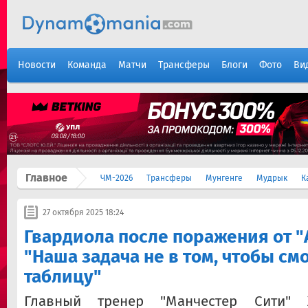
Новости
Команда
Матчи
Трансферы
Блоги
Фото
Ви
Главное
ЧМ-2026
Трансферы
Мунгенге
Мудрык
К
27 октября 2025 18:24
Гвардиола после поражения от "
"Наша задача не в том, чтобы см
таблицу"
Главный тренер "Манчестер Сити"