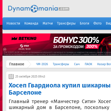
Новости
Команда
Матчи
Трансферы
Блоги
Фото
Ви
Главное
ЧМ-2026
Трансферы
Сыч
ПАОК
Назар Во
25 октября 2025 09:43
Хосеп Гвардиола купил шикарны
Барселоне
Главный тренер «Манчестер Сити» Хосе
шикарный дом в Барселоне, поскольку 