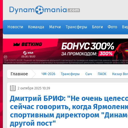
Новости
Команда
Матчи
Трансферы
Блоги
Фото
Ви
Главное
ЧМ-2026
Трансферы
Сыч
ПАОК
Назар Во
2 октября 2025 10:39
Дмитрий БРИФ: "Не очень целес
сейчас говорить, когда Ярмоленк
спортивным директором "Динам
другой пост"