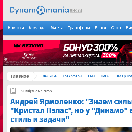
Новости
Команда
Матчи
Трансферы
Блоги
Фото
Ви
Главное
ЧМ-2026
Трансферы
Сыч
ПАОК
Назар Во
1 октября 2025 20:58
Андрей Ярмоленко: "Знаем сил
"Кристал Пэлас", но у "Динамо" 
стиль и задачи"