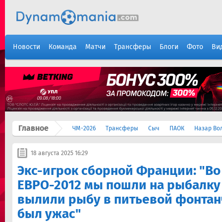
Новости
Команда
Матчи
Трансферы
Блоги
Фото
Ви
Главное
ЧМ-2026
Трансферы
Сыч
ПАОК
Назар Во
18 августа 2025 16:29
Экс-игрок сборной Франции: "Во
ЕВРО-2012 мы пошли на рыбалку
вылили рыбу в питьевой фонтан
был ужас"