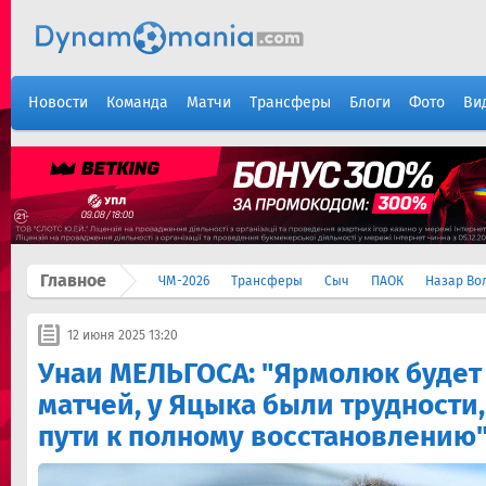
Новости
Команда
Матчи
Трансферы
Блоги
Фото
Ви
Главное
ЧМ-2026
Трансферы
Сыч
ПАОК
Назар Во
12 июня 2025 13:20
Унаи МЕЛЬГОСА: "Ярмолюк будет
матчей, у Яцыка были трудности,
пути к полному восстановлению