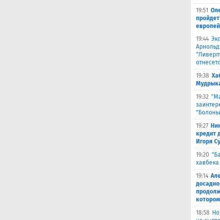
19:51
Оле
пройдет 
европей
19:44
Эк
Арнольд
"Ливерпу
отнесетс
19:38
Ха
Мудрыка 
19:32
"М
заинтер
"Болонь
19:27
Ни
кредит 
Игоря С
19:20
"Б
хавбека 
19:14
Ал
досадно
продолж
котором
18:58
Но