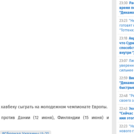
23:30
Ра
время п
"Динамо
23:23
"Н
готовят
"Тоттенх
23:18
Ан
что Сур
способс
внутри 
23:07
Ли
уверенн
сильнее
22:59
Ви
"Динамо
быстрые
22:48
"Р
своего 
 хавбеку сыграть на молодежном чемпионате Европы.
22:43
Эк
"Сейчас 
 против Дании (12 июня), Финляндии (15 июня) и
имя это
22:23
"Н
нового г
#Сборная Украины U-21