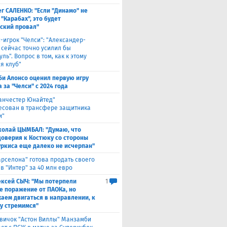
г САЛЕНКО: "Если "Динамо" не
"Карабах", это будет
ский провал"
с-игрок "Челси": "Александер-
 сейчас точно усилил бы
ль". Вопрос в том, как к этому
я клуб"
би Алонсо оценил первую игру
за "Челси" с 2024 года
анчестер Юнайтед"
есован в трансфере защитника
и"
колай ЦЫМБАЛ: "Думаю, что
доверия к Костюку со стороны
уркиса еще далеко не исчерпан"
арселона" готова продать своего
в "Интер" за 40 млн евро
ексей СЫЧ: "Мы потерпели
1
е поражение от ПАОКа, но
аем двигаться в направлении, к
у стремимся"
вичок "Астон Виллы" Манзамби