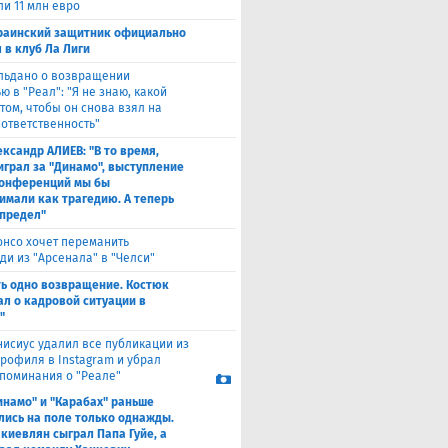
ли 11 млн евро
раинский защитник официально
 в клуб Ла Лиги
льдано о возвращении
 в "Реал": "Я не знаю, какой
том, чтобы он снова взял на
 ответственность"
ександр АЛИЕВ: "В то время,
 играл за "Динамо", выступление
конференций мы бы
имали как трагедию. А теперь
 предел"
онсо хочет переманить
ди из "Арсенала" в "Челси"
ть одно возвращение. Костюк
ал о кадровой ситуации в
"
нисиус удалил все публикации из
профиля в Instagram и убрал
поминания о "Реале"
инамо" и "Карабах" раньше
лись на поле только однажды.
 киевлян сыграл Папа Гуйе, а