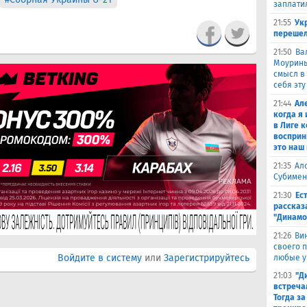
заплати
21:55
Ук
перешел
21:50
Ва
Моуринью
смысл в 
себя эту
21:44
Ал
когда я
в Лиге 
восприн
это наш
21:35
Ал
Субимен
21:30
Ес
рассказ
"Динамо
21:26
Ви
своего 
Войдите в систему
или
Зарегистрируйтесь
любые у
21:03
"Д
встреча
Тогда за