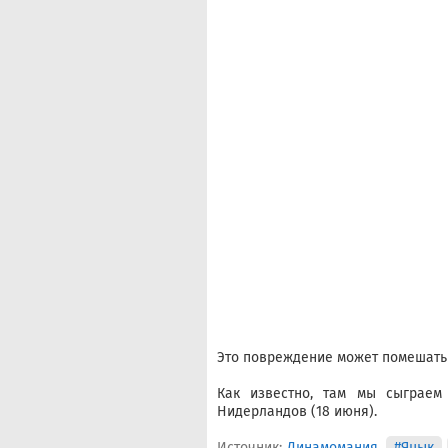
Это повреждение может помешать
Как известно, там мы сыграем
Нидерландов (18 июня).
Источник:
Динамомания
#Яцык