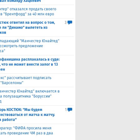
вал команду Хацкевич
нтер" отказался продать своего
 в "Брентфорд" за 40 млн евро
стюк ответил на вопрос о том,
3
е ли "Динамо" вылететь из
ков
падающий "Манчестер Юнайтед"
ассмотреть предложение
са"
ефанишина расплакалась в суде:
 что не может внести залог в 13
вен
якс" рассчитывает подписать
 "Барселоны"
анчестер Юнайтед" включается в
за полузащитника "Боруссии"
д
орь КОСТЮК: "Мы будем
1
нствоваться от матча к матчу.
а работа"
ррагер: "ФИФА просила меня
ать проведение ЧМ раз в два