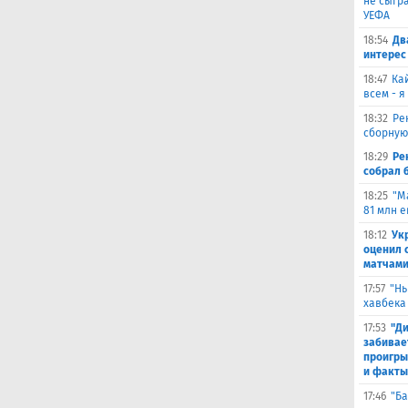
не сыгра
УЕФА
18:54
Дв
интерес
18:47
Ка
всем - я
18:32
Ре
сборную
18:29
Ре
собрал 
18:25
"М
81 млн 
18:12
Ук
оценил 
матчами
17:57
"Нь
хавбека
17:53
"Ди
забивае
проигры
и факты
17:46
"Ба