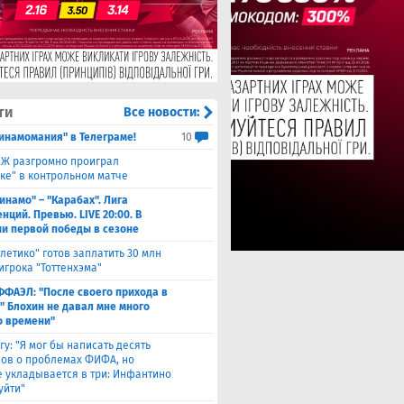
ти
Все новости:
инамомания" в Телеграме!
10
Ж разгромно проиграл
ке" в контрольном матче
инамо" – "Карабах". Лига
ций. Превью. LIVE 20:00. В
и первой победы в сезоне
тлетико" готов заплатить 30 млн
игрока "Тоттенхэма"
ФФАЭЛ: "После своего прихода в
" Блохин не давал мне много
о времени"
гу: "Я мог бы написать десять
лов о проблемах ФИФА, но
 укладывается в три: Инфантино
уйти"