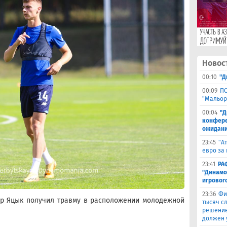
Новос
00:10
"Д
00:09
ПС
"Мальор
00:04
"Д
конферен
ожидани
23:45
"А
евро за 
23:41
РА
"Динамо
игровог
23:36
Фи
др Яцык получил травму в расположении молодежной
тысяч с
решение
должен 