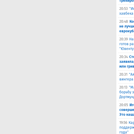
трениро
20:53
"И
хавбека
20:48
Ко
не лучш
еврокуб
20:39
На
готов р
"Ювенту
20:34
Ст
заявила,
млн гри
20:31
"А
вингера
20:13
"М
борьбу 
Дортмун
20:05
Иг
соверше
Это наш
19:56
Ка
поддерж
года"