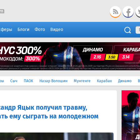
сферы
Блоги
Фото
Видео
ры
Сыч
ПАОК
Назар Волошин
Мунгенге
Карабах
Динамо
В
сандр Яцык получил травму,
ть ему сыграть на молодежном