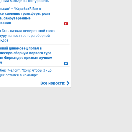
ении Бальде на топ-уровень
намо" – "Карабах". Все о
ке киевлян: трансферы, роль
а, самоуверенные
ывания
н Галь назвал невероятной свою
туру на пост тренера сборной
андов
вший динамовец попал в
ческую сборную первого тура
ан Фернандес признан лучшим
м
бек "Челси": "Хочу, чтобы Энцо
ес остался в команде"
Все новости: