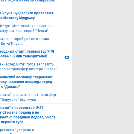
ет с ПСЖ в матче за Суперкубок
а клуба Бундеслиги проявляют
 к Михаилу Мудрыку
йседо: "Моё желание понятно
 хочу стать легендой "Челси"
нар во второй раз возглавил
 Кот-д'Ивуара
кордный старт: первый тур УПЛ
более 1,8 млн телезрителей
анчестер Сити" готов заплатить
евро за трансфер вингера "Челси"
раинский легионер "Карабаха"
силу новичков команды перед
 с "Динамо"
юкасл" рассматривает трансфер
 "Боруссии" Дортмунд
намо" в первенстве U-21
т 62 матча подряд и не
вает 21 поединок подряд. Числа
 первого тура
рселона" уверена в