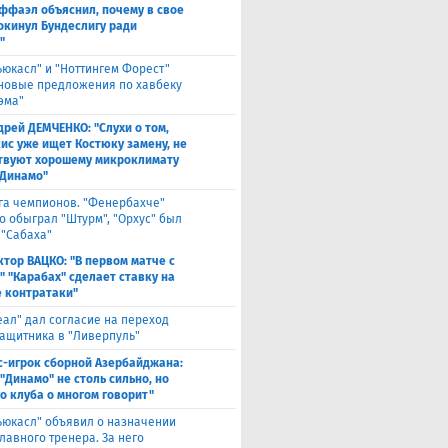
ффаэл объяснил, почему в свое
окинул Бундеслигу ради
"
ьюкасл" и "Ноттингем Форест"
 новые предложения по хавбеку
эма"
дрей ДЕМЧЕНКО: "Слухи о том,
кис уже ищет Костюку замену, не
твуют хорошему микроклимату
"Динамо"
га чемпионов. "Фенербахче"
о обыграл "Штурм", "Орхус" был
 "Сабаха"
ктор ВАЦКО: "В первом матче с
" "Карабах" сделает ставку на
 контратаки"
еал" дал согласие на переход
защитника в "Ливерпуль"
с-игрок сборной Азербайджана:
"Динамо" не столь сильно, но
го клуба о многом говорит"
ьюкасл" объявил о назначении
лавного тренера. За него