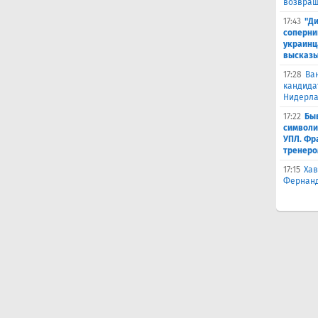
возвращ
17:43
"Ди
соперни
украинц
высказ
17:28
Ва
кандида
Нидерл
17:22
Бы
символи
УПЛ. Фр
тренеро
17:15
Хав
Фернанд