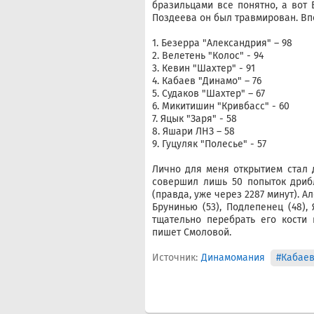
бразильцами все понятно, а вот 
Поздеева он был травмирован. Впо
1. Безерра "Александрия" – 98
2. Велетень "Колос" - 94
3. Кевин "Шахтер" - 91
4. Кабаев "Динамо" – 76
5. Судаков "Шахтер" – 67
6. Микитишин "Кривбасс" - 60
7. Яцык "Заря" - 58
8. Яшари ЛНЗ – 58
9. Гуцуляк "Полесье" - 57
Лично для меня открытием стал 
совершил лишь 50 попыток дриб
(правда, уже через 2287 минут). А
Брунинью (53), Подлепенец (48), 
тщательно перебрать его кости 
пишет Смоловой.
Источник:
Динамомания
#Кабае