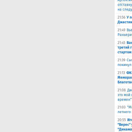
Аргенти
отставку
на след
21:56
У 
Джастин
21:49
Вь
Раньери
21:45
Ва
третий 
стартом
21:39
Сы
покинул
21:13
ФК
Меморан
Благотв
21:08
Ди
это мой
времен"
21:03
"М
летнего
20:55
Иг
"Верес" 
"Динамо