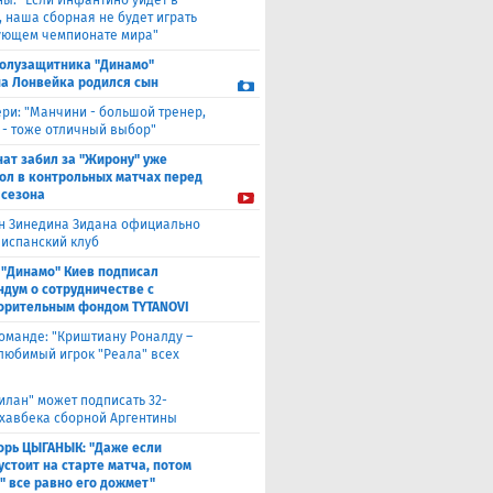
ны: "Если Инфантино уйдет в
, наша сборная не будет играть
ующем чемпионате мира"
полузащитника "Динамо"
а Лонвейка родился сын
ери: "Манчини - большой тренер,
 - тоже отличный выбор"
нат забил за "Жирону" уже
гол в контрольных матчах перед
 сезона
н Зинедина Зидана официально
 испанский клуб
 "Динамо" Киев подписал
дум о сотрудничестве с
орительным фондом TYTANOVI
оманде: "Криштиану Роналду –
 любимый игрок "Реала" всех
илан" может подписать 32-
 хавбека сборной Аргентины
орь ЦЫГАНЫК: "Даже если
устоит на старте матча, потом
" все равно его дожмет"