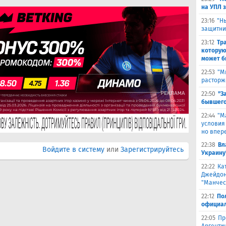
на УПЛ 
23:16
"Н
защитни
23:12
Тр
которую
может б
22:53
"М
расторж
22:50
"З
бывшего
22:44
"М
условия
но впер
22:38
Вл
Войдите в систему
или
Зарегистрируйтесь
Украину
22:22
Ка
Джейдон
"Манчес
22:12
По
официал
22:05
Пр