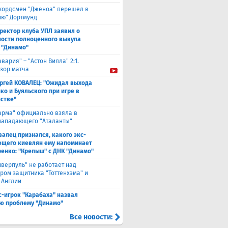
кордсмен "Дженоа" перешел в
ию" Дортмунд
ректор клуба УПЛ заявил о
ости полноценного выкупа
 "Динамо"
авария" – "Астон Вилла" 2:1.
зор матча
ргей КОВАЛЕЦ: "Ожидал выхода
ко и Буяльского при игре в
стве"
арма" официально взяла в
нападающего "Аталанты"
валец признался, какого экс-
щего киевлян ему напоминает
енко: "Крепыш" с ДНК "Динамо"
иверпуль" не работает над
ром защитника "Тоттенхэма" и
 Англии
с-игрок "Карабаха" назвал
ю проблему "Динамо"
Все новости: