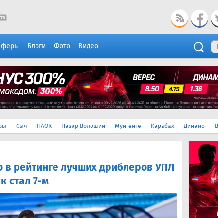
сферы
Блоги
Фото
Видео
ры
Сыч
ПАОК
Назар Волошин
Мунгенге
Карабах
Динамо
В
о в рейтинге лучших дриблеров УПЛ
к стал 7-м