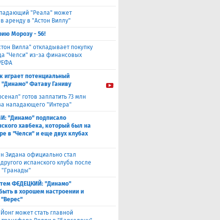
падающий "Реала" может
в аренду в "Астон Виллу"
ию Морозу - 56!
стон Вилла" откладывает покупку
а "Челси" из-за финансовых
УЕФА
к играет потенциальный
 "Динамо" Фатаву Ганиву
рсенал" готов заплатить 73 млн
за нападающего "Интера"
И: "Динамо" подписало
ского хавбека, который был на
ре в "Челси" и еще двух клубах
н Зидана официально стал
 другого испанского клуба после
з "Гранады"
тем ФЕДЕЦКИЙ: "Динамо"
быть в хорошем настроении и
 "Верес"
 Йонг может стать главной