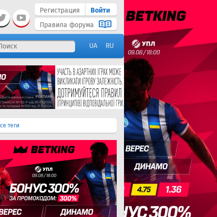
Регистрация
Войти
Правила форума
UA
RU
се теги