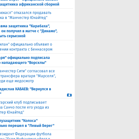
защитника африканской сборной
ьюкасл" отказался продавать
ка в "Манчестер Юнайтед"
авма защитника "Карабаха",
 он получил в матче с "Динамо",
ыть серьезной
илан" официально объявил о
ении контракта с Беннасером
аря" официально подписала
 нападающего "Ворсклы"
анчестер Сити" согласовал все
 трансфера вратаря "Марселя",
еди еще медосмотр
адислав КАБАЕВ: "Вернулся в
"
тарский клуб подписывает
а Санчо после его ухода из
тер Юнайтед"
лузащитник "Колоса"
ьно перешел в "Левый Берег"
езидент Федерации футбола