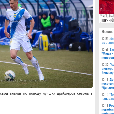
Новос
10:51
Мя
выставл
10:48
За
"Миша -
невероя
10:35
"А
вингера
Винисиу
10:18
Де
посетил
"Динамо
свой анализ по поводу лучших дриблеров сезона в
10:14
"Т
нападаю
10:11
Ро
погибли
ребенок