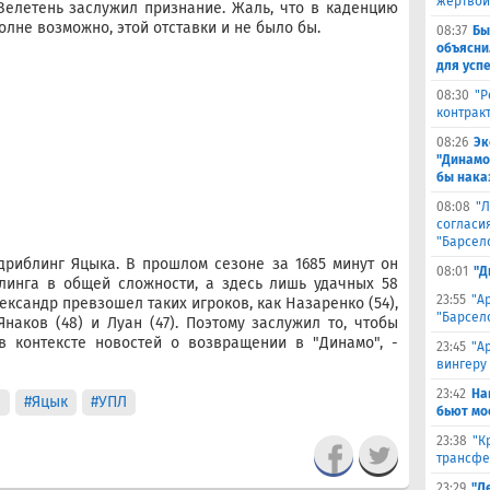
жертвой
Велетень заслужил признание. Жаль, что в каденцию
лне возможно, этой отставки и не было бы.
08:37
Бы
объясни
для успе
08:30
"Р
контрак
08:26
Эк
"Динамо
бы наказ
08:08
"Л
согласи
"Барсел
дриблинг Яцыка. В прошлом сезоне за 1685 минут он
08:01
"Д
линга в общей сложности, а здесь лишь удачных 58
23:55
"А
лександр превзошел таких игроков, как Назаренко (54),
"Барсел
Янаков (48) и Луан (47). Поэтому заслужил то, чтобы
в контексте новостей о возвращении в "Динамо", -
23:45
"А
вингеру
23:42
На
в
#Яцык
#УПЛ
бьют мо
23:38
"К
трансфе
23:29
"Л