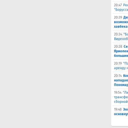
20:47
Ре
"Борусс
20:39
Ди
возможн
хавбека
20:34
"Б
Видеооб
20:28
Се
Ярмолен
большин
20:19
"П
аренду 
20:14
Ко
нападаю
Пономар
19:54
"Л
трансфе
сборной
19:48
Эк
основну