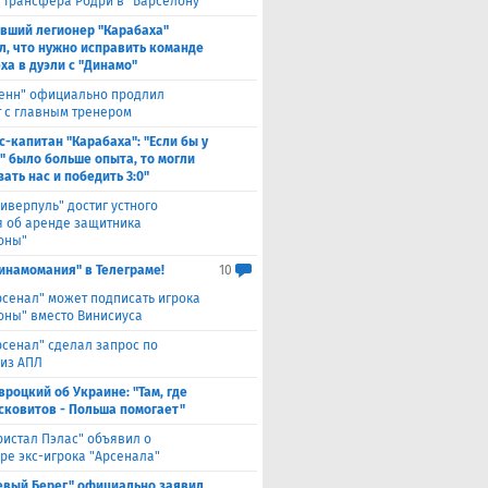
 трансфера Родри в "Барселону"
вший легионер "Карабаха"
л, что нужно исправить команде
ха в дуэли с "Динамо"
енн" официально продлил
т с главным тренером
с-капитан "Карабаха": "Если бы у
" было больше опыта, то могли
ать нас и победить 3:0"
иверпуль" достиг устного
я об аренде защитника
оны"
инамомания" в Телеграме!
10
рсенал" может подписать игрока
оны" вместо Винисиуса
рсенал" сделал запрос по
 из АПЛ
вроцкий об Украине: "Там, где
сковитов - Польша помогает"
ристал Пэлас" объявил о
ре экс-игрока "Арсенала"
евый Берег" официально заявил