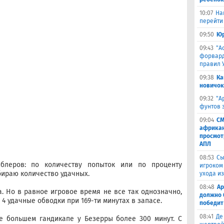
10:07
На
перейти 
09:50
Юр
09:43
"А
форвард
правил 
09:38
Ка
новичок
09:32
"А
фунтов 
09:04
СМ
африкан
просмот
АПЛ
08:53
Сы
блеров: по количеству попыток или по проценту
игроком
бираю количество удачных.
ухода и
08:48
Ар
. Но в равное игровое время не все так однозначно,
должно 
 4 удачные обводки при 169-ти минутах в запасе.
победит
08:41
Де
е большем гандикапе у Безерры более 300 минут. С