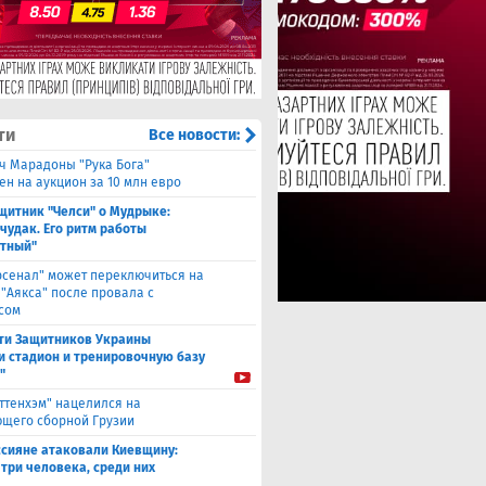
ти
Все новости:
ч Марадоны "Рука Бога"
ен на аукцион за 10 млн евро
щитник "Челси" о Мудрыке:
 чудак. Его ритм работы
тный"
рсенал" может переключиться на
 "Аякса" после провала с
сом
ти Защитников Украины
и стадион и тренировочную базу
"
оттенхэм" нацелился на
щего сборной Грузии
ссияне атаковали Киевщину:
 три человека, среди них