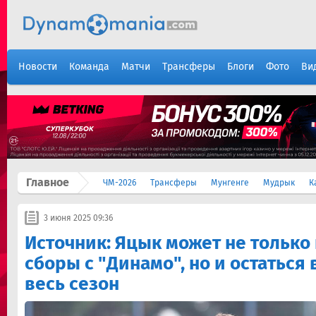
Новости
Команда
Матчи
Трансферы
Блоги
Фото
Ви
Главное
ЧМ-2026
Трансферы
Мунгенге
Мудрык
К
3 июня 2025 09:36
Источник: Яцык может не только
сборы с "Динамо", но и остаться 
весь сезон