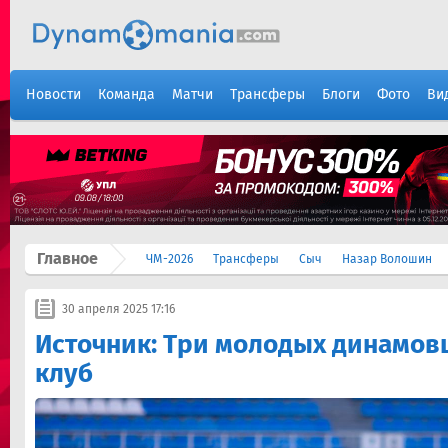
Новости
Команда
Матчи
Трансферы
Блоги
Фото
Ви
Главное
ЧМ-2026
Трансферы
Сыч
Назар Волошин
30 апреля 2025 17:16
Источник: Три молодых динамовц
клуб