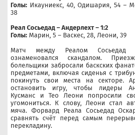
Голы:
Икауниекс, 40, Одишария, 54 – Ме
38
Реал Сосьедад – Андерлехт – 1:2
Голы:
Марин, 5 – Васкес, 28, Леони, 39
Матч между Реалом Сосьедад 
ознаменовался скандалом. Приезж
болельщики забросали баскских фана
предметами, включая сиденья с трибун
покинуть свои места на секторе. А
остановить игру, чтобы лидеры А
Кусманс и Тео Леони попросили св
угомониться. К слову, Леони стал а
мяча. Форвард Реала Сосьедад Оска
сравнять счёт перед самым перерыв
перекладину.