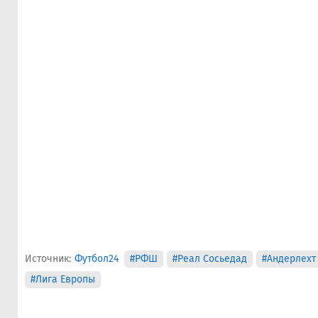
Источник:
Футбол24
#РФШ
#Реал Сосьедад
#Андерлехт
#Лига Европы