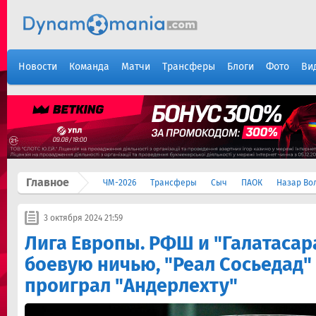
Новости
Команда
Матчи
Трансферы
Блоги
Фото
Ви
Главное
ЧМ-2026
Трансферы
Сыч
ПАОК
Назар Во
3 октября 2024 21:59
Лига Европы. РФШ и "Галатасар
боевую ничью, "Реал Сосьедад"
проиграл "Андерлехту"