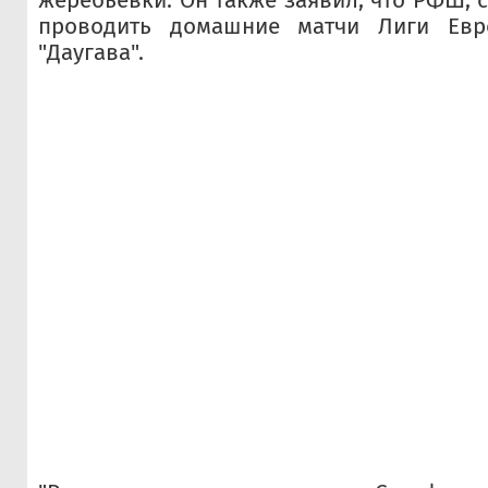
жеребьевки. Он также заявил, что РФШ, с
проводить домашние матчи Лиги Евр
"Даугава".