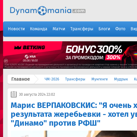
Новости
Команда
Матчи
Трансферы
Блоги
Фото
Ви
Главное
ЧМ-2026
Трансферы
Мунгенге
Мудрык
К
30 августа 2024 22:02
Марис ВЕРПАКОВСКИС: "Я очень х
результата жеребьевки - хотел 
"Динамо" против РФШ"