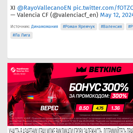
XI
@RayoVallecanoEN
pic.twitter.com/fOTZ
— Valencia CF (@valenciacf_en)
May 12, 202
Источник:
Динамомания
#Роман Яремчук
#Валенсия
#Р
#Ла Лига