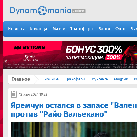
Новости
Команда
Матчи
Трансферы
Блоги
Фото
Ви
Главное
ЧМ-2026
Трансферы
Мунгенге
Мудрык
К
12 мая 2024 19:22
Яремчук остался в запасе "Вален
против "Райо Вальекано"