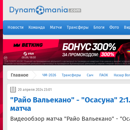
Новости
Команда
Матчи
Трансферы
Блоги
Фото
Ви
Главное
ЧМ-2026
Трансферы
Сыч
ПАОК
Назар Во
20 апреля 2024 23:01
"Райо Вальекано" - "Осасуна" 2:
матча
Видеообзор матча "Райо Вальекано" - "Ос