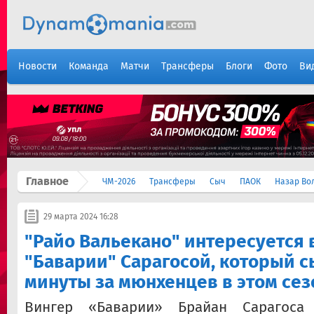
Новости
Команда
Матчи
Трансферы
Блоги
Фото
Ви
Главное
ЧМ-2026
Трансферы
Сыч
ПАОК
Назар Во
29 марта 2024 16:28
"Райо Вальекано" интересуется
"Баварии" Сарагосой, который с
минуты за мюнхенцев в этом сез
Вингер «Баварии» Брайан Сарагос