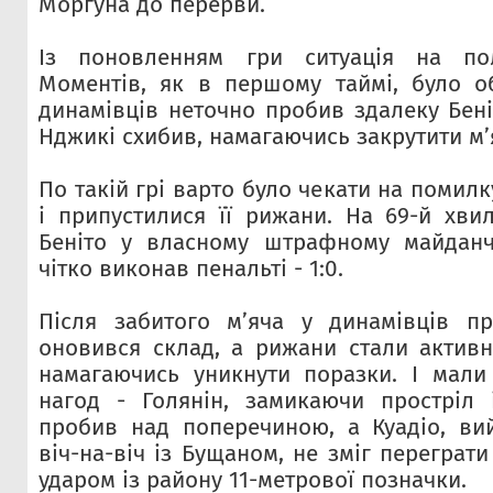
Моргуна до перерви.
Із поновленням гри ситуація на пол
Моментів, як в першому таймі, було о
динамівців неточно пробив здалеку Бені
Нджикі схибив, намагаючись закрутити мʼя
По такій грі варто було чекати на помилк
і припустилися її рижани. На 69-й хви
Беніто у власному штрафному майданч
чітко виконав пенальті - 1:0.
Після забитого мʼяча у динамівців пр
оновився склад, а рижани стали активні
намагаючись уникнути поразки. І мали
нагод - Голянін, замикаючи простріл 
пробив над поперечиною, а Куадіо, в
віч-на-віч із Бущаном, не зміг переграт
ударом із району 11-метрової позначки.