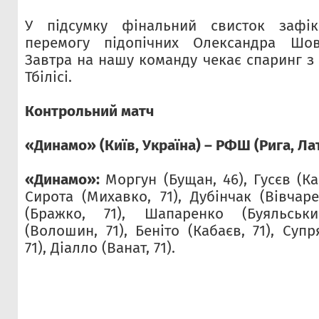
У підсумку фінальний свисток зафік
перемогу підопічних Олександра Шов
Завтра на нашу команду чекає спаринг з
Тбілісі.
Контрольний матч
«Динамо» (Київ, Україна) – РФШ (Рига, Лат
«Динамо»:
Моргун (Бущан, 46), Гусєв (Ка
Сирота (Михавко, 71), Дубінчак (Вівчар
(Бражко, 71), Шапаренко (Буяльськи
(Волошин, 71), Беніто (Кабаєв, 71), Суп
71), Діалло (Ванат, 71).