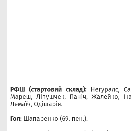
РФШ (стартовий склад):
Негуралс, Са
Мареш, Ліпушчек, Паніч, Жалейко, Іка
Лемаїч, Одішарія.
Гол:
Шапаренко (69, пен.).