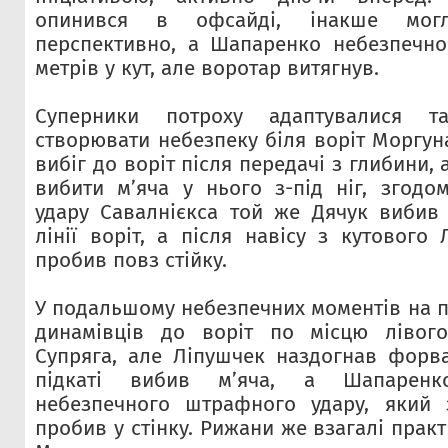
опинився в офсайді, інакше мог
перспективно, а Шапаренко небезпечно
метрів у кут, але воротар витягнув.
Суперники потроху адаптувалися 
створювати небезпеку біля воріт Моргун
вибіг до воріт після передачі з глибини,
вибити м’яча у нього з-під ніг, згодо
удару Савалнієкса той же Дячук вибив
лінії воріт, а після навісу з кутового
пробив повз стійку.
У подальшому небезпечних моментів на п
динамівців до воріт по місцю лівого
Супряга, але Ліпушчек наздогнав форв
підкаті вибив м’яча, а Шапаренк
небезпечного штрафного удару, який 
пробив у стінку. Рижани же взагалі прак