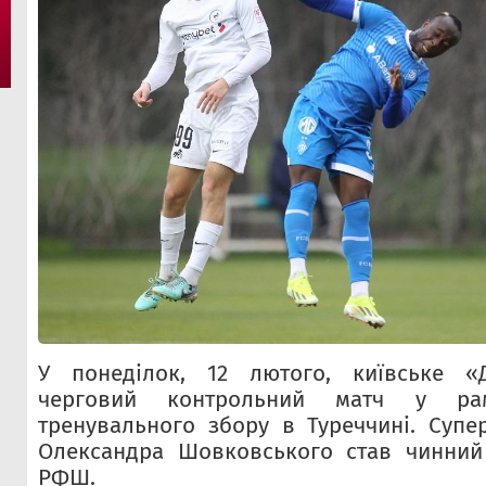
У понеділок, 12 лютого, київське «
черговий контрольний матч у рам
тренувального збору в Туреччині. Супе
Олександра Шовковського став чинний 
РФШ.