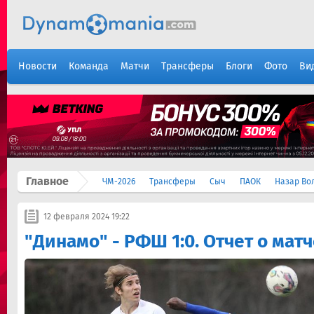
Новости
Команда
Матчи
Трансферы
Блоги
Фото
Ви
Главное
ЧМ-2026
Трансферы
Сыч
ПАОК
Назар Во
12 февраля 2024 19:22
"Динамо" - РФШ 1:0. Отчет о мат