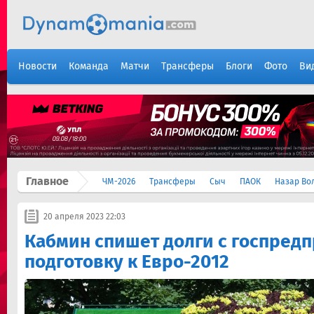
Новости
Команда
Матчи
Трансферы
Блоги
Фото
Ви
Главное
ЧМ-2026
Трансферы
Сыч
ПАОК
Назар Во
20 апреля 2023 22:03
Кабмин спишет долги с госпредп
подготовку к Евро-2012