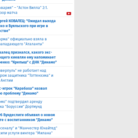
авария" – "Астон Вилла" 2:1.
зор матча
ргей КОВАЛЕЦ: "Ожидал выхода
ко и Буяльского при игре в
стве"
арма" официально взяла в
нападающего "Аталанты"
валец признался, какого экс-
щего киевлян ему напоминает
енко: "Крепыш" с ДНК "Динамо"
иверпуль" не работает над
ром защитника "Тоттенхэма" и
 Англии
с-игрок "Карабаха" назвал
ю проблему "Динамо"
омо" подтвердил аренду
ка "Боруссии" Дортмунд
уб Бундеслиги объявил о новом
те с воспитанником "Динамо"
рсеналу" и "Манчестер Юнайтед"
или услуги вингера "Милана"