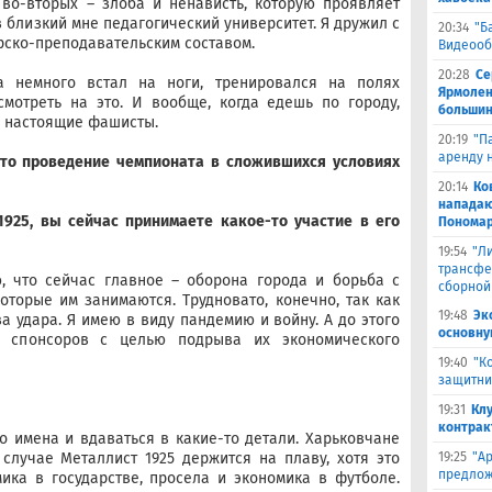
 во-вторых – злоба и ненависть, которую проявляет
в близкий мне педагогический университет. Я дружил с
20:34
"Б
рско-преподавательским составом.
Видеооб
20:28
Се
гда немного встал на ноги, тренировался на полях
Ярмолен
смотреть на это. И вообще, когда едешь по городу,
большин
е настоящие фашисты.
20:19
"П
аренду 
что проведение чемпионата в сложившихся условиях
20:14
Ко
нападаю
1925, вы сейчас принимаете какое-то участие в его
Пономар
19:54
"Л
трансфе
ю, что сейчас главное – оборона города и борьба с
сборной
которые им занимаются. Трудновато, конечно, так как
19:48
Эк
а удара. Я имею в виду пандемию и войну. А до этого
основну
 спонсоров с целью подрыва их экономического
19:40
"К
защитни
19:31
Кл
контрак
то имена и вдаваться в какие-то детали. Харьковчане
19:25
"А
случае Металлист 1925 держится на плаву, хотя это
предлож
ика в государстве, просела и экономика в футболе.