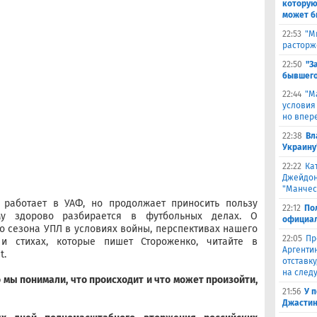
которую
может б
22:53
"М
расторж
22:50
"З
бывшего
22:44
"М
условия
но впер
22:38
Вл
Украину
22:22
Ка
Джейдон
"Манчес
 работает в УАФ, но продолжает приносить пользу
22:12
По
му здорово разбирается в футбольных делах. О
официал
 сезона УПЛ в условиях войны, перспективах нашего
22:05
Пр
 и стихах, которые пишет Стороженко, читайте в
Аргенти
t.
отставку
на след
 мы понимали, что происходит и что может произойти,
21:56
У 
Джастин