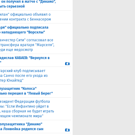
 он получил в матче с "Динамо",
ыть серьезной
илан" официально объявил о
ении контракта с Беннасером
аря" официально подписала
 нападающего "Ворсклы"
анчестер Сити" согласовал все
 трансфера вратаря "Марселя",
еди еще медосмотр
адислав КАБАЕВ: "Вернулся в
"
тарский клуб подписывает
а Санчо после его ухода из
тер Юнайтед"
лузащитник "Колоса"
ьно перешел в "Левый Берег"
езидент Федерации футбола
ны: "Если Инфантино уйдет в
, наша сборная не будет играть
ующем чемпионате мира"
полузащитника "Динамо"
а Лонвейка родился сын