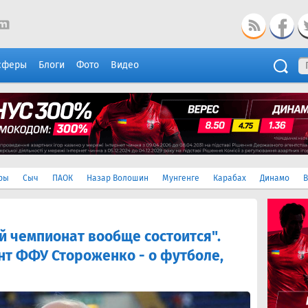
сферы
Блоги
Фото
Видео
ры
Сыч
ПАОК
Назар Волошин
Мунгенге
Карабах
Динамо
В
ый чемпионат вообще состоится".
т ФФУ Стороженко - о футболе,