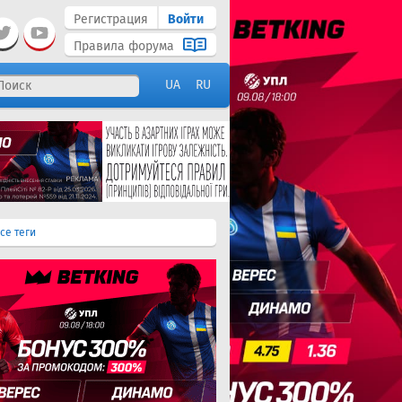
Регистрация
Войти
Правила форума
UA
RU
се теги