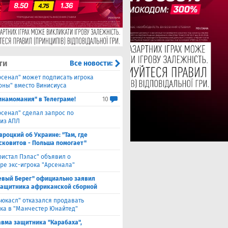
ти
Все новости:
рсенал" может подписать игрока
оны" вместо Винисиуса
инамомания" в Телеграме!
10
рсенал" сделал запрос по
 из АПЛ
вроцкий об Украине: "Там, где
сковитов - Польша помогает"
ристал Пэлас" объявил о
ре экс-игрока "Арсенала"
евый Берег" официально заявил
защитника африканской сборной
ьюкасл" отказался продавать
ка в "Манчестер Юнайтед"
авма защитника "Карабаха",