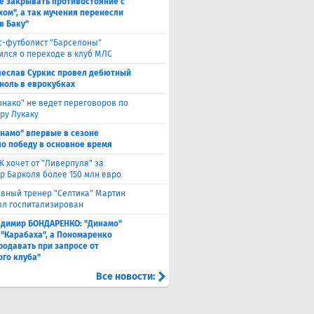
е закрывать противостояние с
хом", а так мучения перенесли
в Баку"
с-футболист "Барселоны"
ился о переходе в клуб МЛС
чеслав Суркис провел дебютный
 ноль в еврокубках
нако" не ведет переговоров по
ру Лукаку
намо" впервые в сезоне
о победу в основное время
 хочет от "Ливерпуля" за
р Барколя более 150 млн евро
авный тренер "Селтика" Мартин
ыл госпитализирован
адимир БОНДАРЕНКО: "Динамо"
 "Карабаха", а Пономаренко
родавать при запросе от
ого клуба"
Все новости: