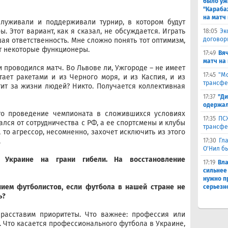
было уж
"Караба
на матч 
луживали и поддерживали турнир, в котором будут
. Этот вариант, как я сказал, не обсуждается. Играть
18:05
Эк
договор
ая ответственность. Мне сложно понять тот оптимизм,
т некоторые функционеры.
17:49
Вя
матч на
и проводился матч. Во Львове ли, Ужгороде – не имеет
17:45
"Мо
тает ракетами и из Черного моря, и из Каспия, и из
трансфе
тит за жизни людей? Никто. Получается коллективная
17:37
"Ди
одержал
что проведение чемпионата в сложившихся условиях
17:35
ПСЖ
ался от сотрудничества с РФ, а ее спортсмены и клубы
трансфе
 то агрессор, несомненно, захочет исключить из этого
17:30
Гл
.
О'Нил б
 Украине на грани гибели. На восстановление
17:19
Вл
сильнее
нужно п
нием футболистов, если футбола в нашей стране не
серьезн
ь?
 расставим приоритеты. Что важнее: профессия или
. Что касается профессионального футбола в Украине,