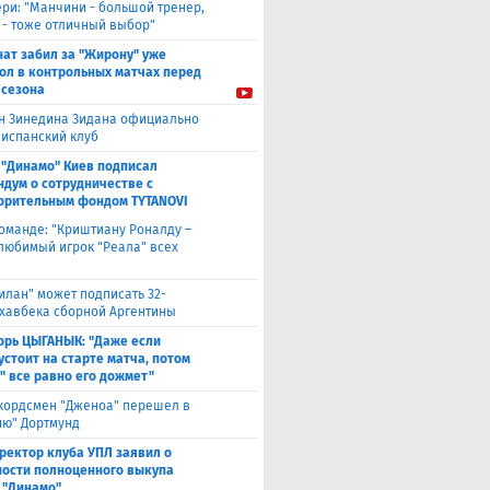
ери: "Манчини - большой тренер,
 - тоже отличный выбор"
нат забил за "Жирону" уже
гол в контрольных матчах перед
 сезона
н Зинедина Зидана официально
 испанский клуб
 "Динамо" Киев подписал
дум о сотрудничестве с
орительным фондом TYTANOVI
оманде: "Криштиану Роналду –
 любимый игрок "Реала" всех
илан" может подписать 32-
 хавбека сборной Аргентины
орь ЦЫГАНЫК: "Даже если
устоит на старте матча, потом
" все равно его дожмет"
кордсмен "Дженоа" перешел в
ию" Дортмунд
ректор клуба УПЛ заявил о
ости полноценного выкупа
 "Динамо"