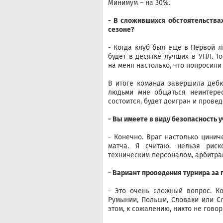
Минимум – на 30%.
- В сложившихся обстоятельствах
сезоне?
- Когда клуб был еще в Первой ли
будет в десятке лучших в УПЛ. Т
на меня настолько, что попросили
В итоге команда завершила дебю
людьми мне общаться неинтерес
состоится, будет доигран и провед
- Вы имеете в виду безопасность 
- Конечно. Враг настолько цинич
матча. Я считаю, нельзя риско
техническим персоналом, арбитр
- Вариант проведения турнира за
- Это очень сложный вопрос. К
Румынии, Польши, Словаки или Сл
этом, к сожалению, никто не говор