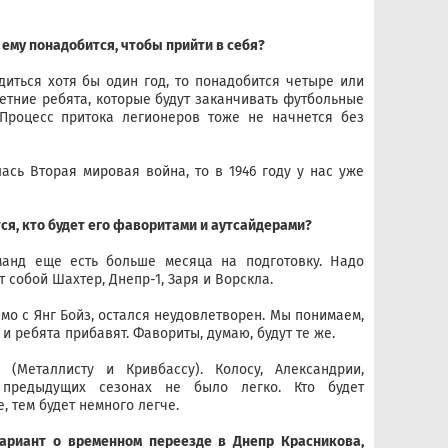
 ему понадобится, чтобы прийти в себя?
диться хотя бы один год, то понадобится четыре или
летние ребята, которые будут заканчивать футбольные
Процесс притока легионеров тоже не начнется без
лась Вторая мировая война, то в 1946 году у нас уже
тся, кто будет его фаворитами и аутсайдерами?
оманд еще есть больше месяца на подготовку. Надо
 собой Шахтер, Днепр-1, Заря и Ворскла.
мо с Янг Бойз, остался неудовлетворен. Мы понимаем,
и ребята прибавят. Фавориты, думаю, будут те же.
(Металлисту и Кривбассу). Колосу, Александрии,
предыдущих сезонах не было легко. Кто будет
, тем будет немного легче.
вариант о временном переезде в Днепр Красникова,