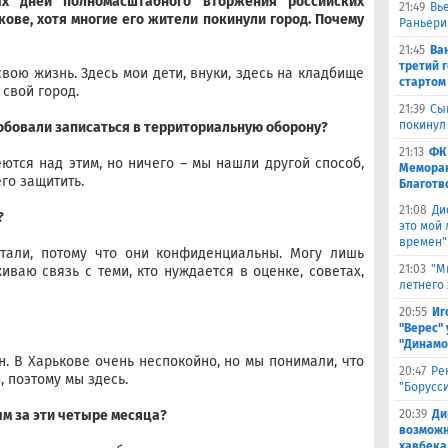
ых дней полномасштабного вторжения российских
21:49
Вь
кове, хотя многие его жители покинули город. Почему
Раньери
21:45
Ва
третий 
свою жизнь. Здесь мои дети, внуки, здесь на кладбище
стартом
 свой город.
21:39
Сы
покинул
робовали записаться в территориальную оборону?
21:13
ФК
ются над этим, но ничего – мы нашли другой способ,
Меморан
го защитить.
Благотв
21:08
Ди
?
это мой
времен"
етали, потому что они конфиденциальны. Могу лишь
21:03
"М
иваю связь с теми, кто нуждается в оценке, советах,
летнего
20:55
Иг
"Верес" 
"Динамо
н. В Харькове очень неспокойно, но мы понимали, что
20:47
Ре
, поэтому мы здесь.
"Борусс
20:39
Ди
ым за эти четыре месяца?
возможн
хавбека