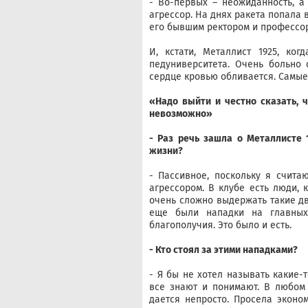
- Во-первых – неожиданность, а
агрессор. На днях ракета попала 
его бывшим ректором и профессо
И, кстати, Металлист 1925, ко
педуниверситета. Очень больно 
сердце кровью обливается. Самы
«Надо выйти и честно сказать, 
невозможно»
- Раз речь зашла о Металлисте 
жизни?
- Пассивное, поскольку я счита
агрессором. В клубе есть люди, 
очень сложно выдержать такие дв
еще были нападки на главных
благополучия. Это было и есть.
- Кто стоял за этими нападками?
- Я бы не хотел называть какие-
все знают и понимают. В любом 
дается непросто. Просела эконом