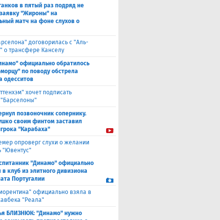
анков в пятый раз подряд не
 заявку "Жироны" на
ьный матч на фоне слухов о
арселона" договорилась с "Аль-
" о трансфере Канселу
инамо" официально обратилось
оморцу" по поводу обстрела
а одесситов
оттенхэм" хочет подписать
 "Барселоны"
ернул позвоночник сопернику.
ушко своим финтом заставил
игрока "Карабаха"
емер опроверг слухи о желании
ь "Ювентус"
спитанник "Динамо" официально
 в клуб из элитного дивизиона
ата Португалии
иорентина" официально взяла в
хавбека "Реала"
ья БЛИЗНЮК: "Динамо" нужно