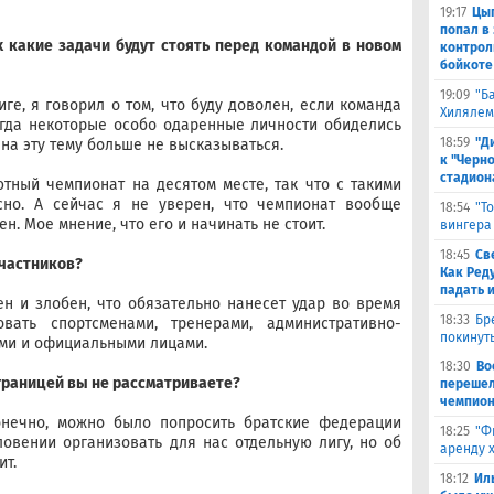
19:17
Цыг
попал в
 какие задачи будут стоять перед командой в новом
контрол
бойкоте
19:09
"Б
ге, я говорил о том, что буду доволен, если команда
Хилялем
огда некоторые особо одаренные личности обиделись
18:59
"Д
 на эту тему больше не высказываться.
к "Черн
стадион
тный чемпионат на десятом месте, так что с такими
но. А сейчас я не уверен, что чемпионат вообще
18:54
"Т
ен. Мое мнение, что его и начинать не стоит.
вингера
18:45
Св
участников?
Как Ред
падать 
ен и злобен, что обязательно нанесет удар во время
18:33
Бр
вать спортсменами, тренерами, административно-
покинут
ами и официальными лицами.
18:30
Во
 границей вы не рассматриваете?
перешел
чемпион
онечно, можно было попросить братские федерации
18:25
"Ф
овении организовать для нас отдельную лигу, но об
аренду 
ит.
18:12
Ил