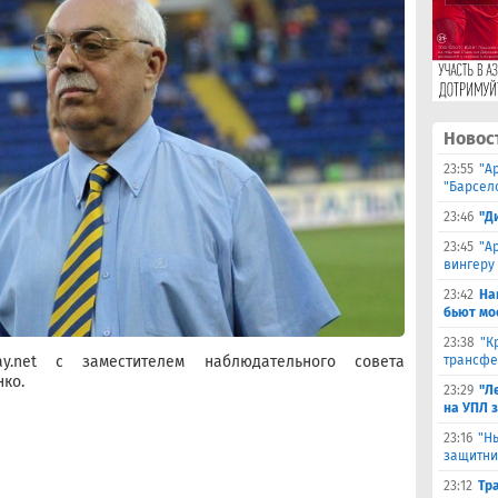
Новос
23:55
"А
"Барсел
23:46
"Д
23:45
"А
вингеру
23:42
На
бьют мо
23:38
"К
трансфе
y.net с заместителем наблюдательного совета
нко.
23:29
"Л
на УПЛ 
23:16
"Н
защитни
23:12
Тр