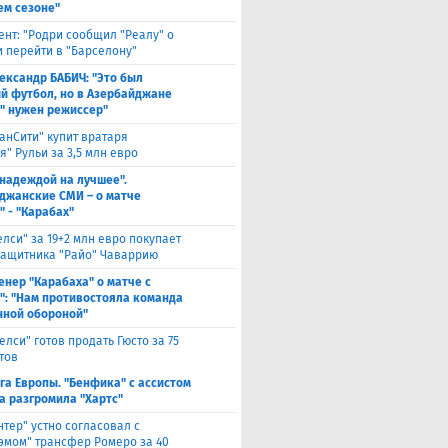
м сезоне"
ент: "Родри сообщил "Реалу" о
 перейти в "Барселону"
ександр БАБИЧ: "Это был
й футбол, но в Азербайджане
" нужен режиссер"
анСити" купит вратаря
" Рульи за 3,5 млн евро
 надеждой на лучшее".
джанские СМИ – о матче
" - "Карабах"
елси" за 19+2 млн евро покупает
защитника "Райо" Чаваррию
енер "Карабаха" о матче с
": "Нам противостояла команда
нной обороной"
елси" готов продать Гюсто за 75
тов
га Европы. "Бенфика" с ассистом
а разгромила "Хартс"
нтер" устно согласовал с
хэмом" трансфер Ромеро за 40