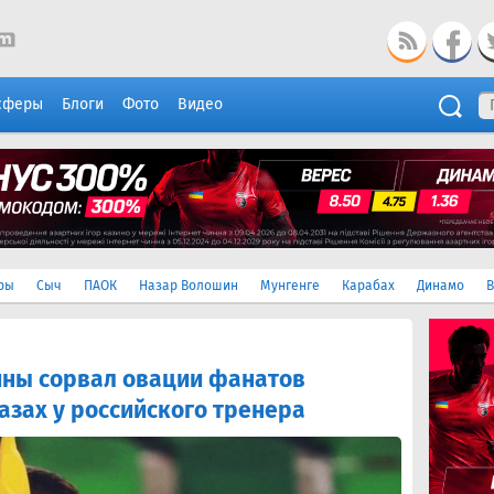
сферы
Блоги
Фото
Видео
ры
Сыч
ПАОК
Назар Волошин
Мунгенге
Карабах
Динамо
В
ины сорвал овации фанатов
азах у российского тренера