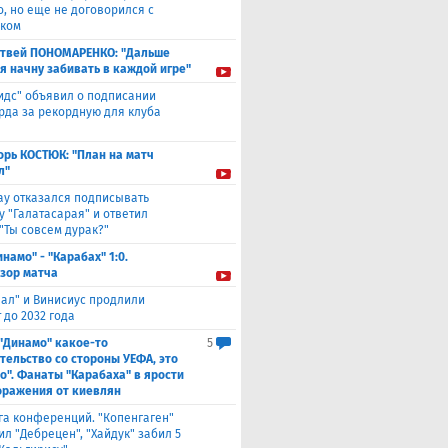
о, но еще не договорился с
ком
твей ПОНОМАРЕНКО: "Дальше
 я начну забивать в каждой игре"
идс" объявил о подписании
да за рекордную для клуба
орь КОСТЮК: "План на матч
л"
ау отказался подписывать
у "Галатасарая" и ответил
"Ты совсем дурак?"
инамо" - "Карабах" 1:0.
зор матча
еал" и Винисиус продлили
 до 2032 года
 "Динамо" какое-то
5
тельство со стороны УЕФА, это
о". Фанаты "Карабаха" в ярости
оражения от киевлян
га конференций. "Копенгаген"
л "Дебрецен", "Хайдук" забил 5