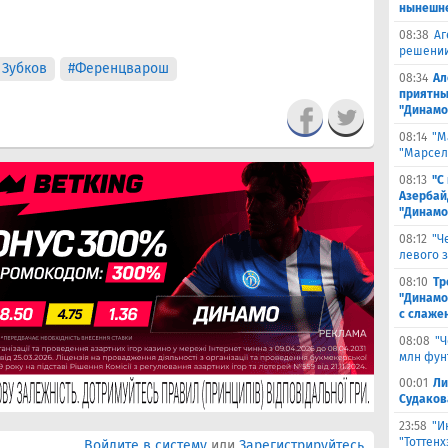
нынешне
08:38
Аг
решении
 Зубков
#Ференцварош
08:34
Ал
приятны
"Динамо
08:14
"М
"Марселя
08:13
"С
Азербай
"Динамо
08:12
"Ч
левого 
08:10
Тр
"Динамо
с слаже
08:08
"Ч
млн фун
00:01
Ли
Судаков
23:58
"И
"Тоттен
Войдите в систему
или
Зарегистрируйтесь