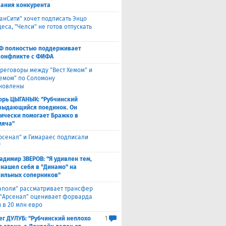
ания конкурента
анСити" хочет подписать Энцо
са, "Челси" не готов отпускать
Ф полностью поддерживает
конфликте с ФИФА
реговоры между "Вест Хемом" и
хемом" по Соломону
новлены
орь ЦЫГАНЫК: "Рубчинский
выдающийся поединок. Он
ически помогает Бражко в
мяча"
Арсенал" и Гимараес подписали
т
адимир ЗВЕРОВ: "Я удивлен тем,
 нашел себя в "Динамо" на
сильных соперников"
аполи" рассматривает трансфер
 "Арсенал" оценивает форварда
 в 20 млн евро
ег ДУЛУБ: "Рубчинский неплохо
1