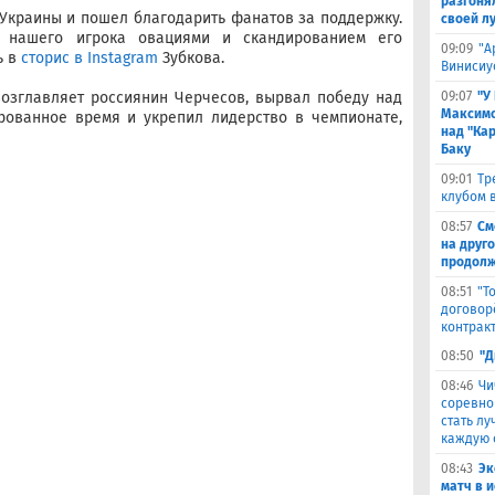
разгоня
Украины и пошел благодарить фанатов за поддержку.
своей л
и нашего игрока овациями и скандированием его
09:09
"А
ь в
сторис в Instagram
Зубкова.
Винисиу
возглавляет россиянин Черчесов, вырвал победу над
09:07
"У
Максимо
рованное время и укрепил лидерство в чемпионате,
над "Кар
Баку
09:01
Тр
клубом в
08:57
См
на друг
продолж
08:51
"Т
договор
контрак
08:50
"Д
08:46
Чи
соревно
стать л
каждую 
08:43
Эк
матч в 