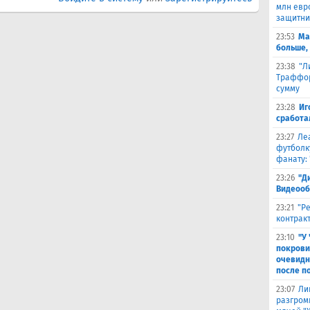
млн евр
защитни
23:53
Ма
больше,
23:38
"Л
Траффор
сумму
23:28
Иг
сработа
23:27
Ле
футболк
фанату: 
23:26
"Д
Видеооб
23:21
"Р
контракт
23:10
"У
покрови
очевидн
после п
23:07
Ли
разгроми