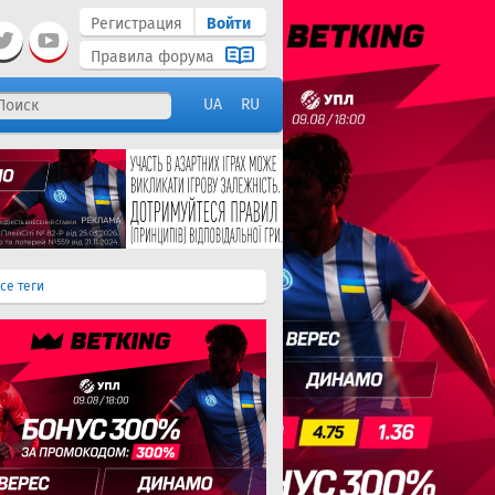
Регистрация
Войти
Правила форума
UA
RU
се теги