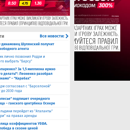
ти
Все новости:
с-динамовец Шулянский получит
свободного агента
ик лично позвонил Родри и
его выбрать "Барсу"
паренко? За 1,5 миллиона нужно
то делать!": Леоненко разобрал
инамо" – "Карабах"
ри согласовал с "Барселоной"
 до 2030 года
олесье" подпишет очередного
ца – ганского центрбека Осекре
льдини перейдет из "Аталанты"
яри" на правах аренды
блица коэффициентов УЕФА.
победа в сезоне ценой