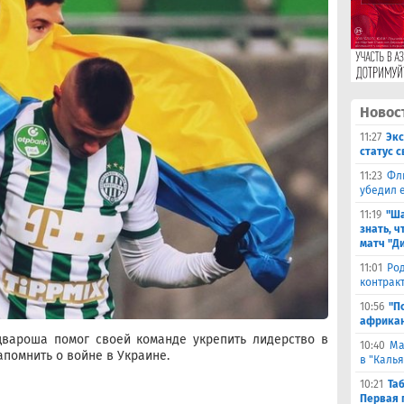
Новос
11:27
Эк
статус 
11:23
Фл
убедил 
11:19
"Ша
знать, ч
матч "Д
11:01
Род
контракт
10:56
"П
африкан
вароша помог своей команде укрепить лидерство в
10:40
Ма
апомнить о войне в Украине.
в "Каль
10:21
Та
Первая 