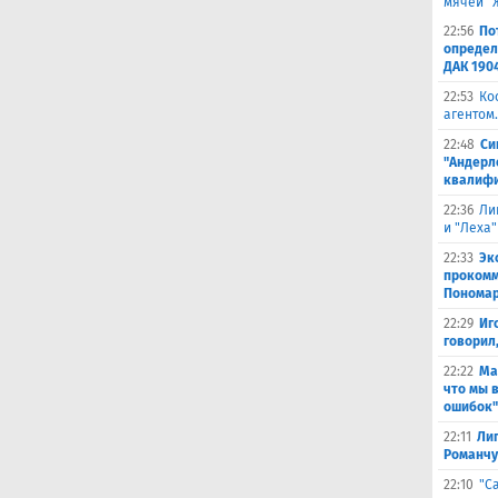
мячей "
22:56
По
определ
ДАК 190
22:53
Ко
агентом.
22:48
Си
"Андерл
квалифи
22:36
Ли
и "Леха"
22:33
Эк
прокомм
Понома
22:29
Иг
говорил
22:22
Ма
что мы 
ошибок"
22:11
Лиг
Романчу
22:10
"С