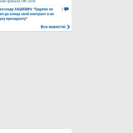
ние финала ЧМ-2030
ександр ХАЦКЕВИЧ: "Гуцуляк не
2
ал до конца свой контракт и не
уку президенту"
Все новости: