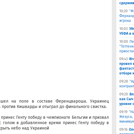
сдержив
10:20
"М
Фернанде
игрока
10:03
УА
УЕФА в 
10:00
Пе
"Тоттен
приоста
09:43
Иг
провел 
фантаст
отборе 
09:28
​"
контрак
09:20
Вл
как Сыч
ышел на поле в составе Ференцвароша. Украинец
уровне 
а против Кишварды и отыграл до финального свистка.
09:19
"Н
Жезуса,
 принес Генту победу в чемпионате Бельгии и призвал
минимум
с голом в добавленное время принес Генту победу в
крыть небо над Украиной
09:16
Ол