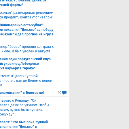
л атаки, а Лонвейк далек от
учшей формы"
рсенал" разочарован решением
са продлить контракт с "Реалом"
 Пономаренко есть чуйка":
в похвалил "Динамо" за победу
абахом" и дал прогноз на игру в
енер "Бордо" продлил контракт с
 июле. И был уволен в августе
енил один португальский клуб
ой: украинец Лебеденко
ит карьеру в "Ароке"
оттенхэм" достиг устной
ённости с ван де Веном о новом
те
инамомания" в Телеграме!
10
чарито о Роналду: "Он
вался даже за ужином. Чтобы
учшим, нужно быть лучшим
секунду"
сперт: "Это был пока лучший
исполнении "Динамо" в