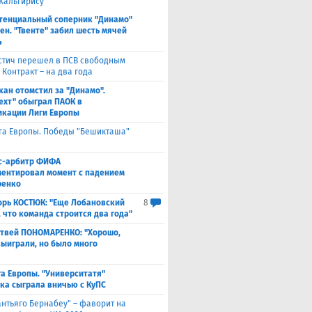
Жальгирису"
тенциальный соперник "Динамо"
ен. "Твенте" забил шесть мячей
4
стич перешел в ПСВ свободным
 Контракт – на два года
кан отомстил за "Динамо".
ехт" обыграл ПАОК в
кации Лиги Европы
га Европы. Победы "Бешикташа"
с-арбитр ФИФА
ентировал момент с падением
ренко
орь КОСТЮК: "Еще Лобановский
8
, что команда строится два года"
твей ПОНОМАРЕНКО: "Хорошо,
выиграли, но было много
а Европы. "Университатя"
ка сыграла вничью с ​КуПС
антьяго Бернабеу" – фаворит на