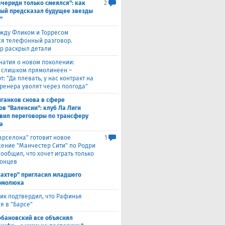
ачериди только смеялся": как
2
ый предсказал будущее звезды
"
жду Фликом и Торресом
ся телефонный разговор.
р раскрыл детали
натия о новом поколении:
 слишком прямолинеен –
: "Да плевать, у нас контракт на
 тренера уволят через полгода"
ганков снова в сфере
ов "Валенсии": клуб Ла Лиги
вил переговоры по трансферу
а
Барселона" готовит новое
1
ение "Манчестер Сити" по Родри
сообщил, что хочет играть только
лонцев
ахтер" пригласил младшего
рмолюка
ик подтвердил, что Рафинья
я в "Барсе"
обановский все объяснял