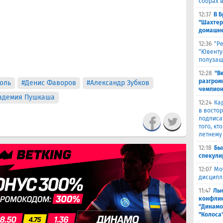
сборах 
12:37
В 
"Шахтер
домашне
12:36
"Р
"Ювенту
полуза
12:28
"В
разгром
оль
#Денис Фаворов
#Александр Зубков
чемпион
адемия Пушкаша
12:24
Ка
в восто
подписа
того, кт
летнему
12:18
Бы
спекули
12:07
Мо
дисципл
11:47
Лыс
конфлик
"Динамо
"Колоса