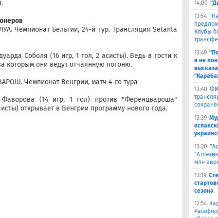
.
14:00
"Д
13:54
"Н
ионеров
предлож
А. Чемпионат Бельгии, 24-й тур. Трансляция Setanta
Клубы б
трансфе
13:49
"П
арда Соболя (16 игр, 1 гол, 2 асисты). Ведь в гости к
я не по
за которым они ведут отчаянную погоню.
высказа
"Караба
РОШ. Чемпионат Венгрии, матч 4-го тура
13:40
ФИ
трансля
Фаворова (14 игр, 1 гол) против "Ференцвароша"
сохране
 асисты) открывает в Венгрии программу нового года.
13:39
Му
испанск
украинс
13:20
"А
"Атлети
млн евр
13:19
Ст
стартов
сезона
12:54
Ка
Рашфорд