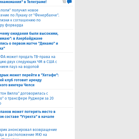
инамомания" в Телеграме!
10
аполи" получил новое
ение по Лукаку от "Фенербахче".
лизки к соглашению по
ру форварда
очему ожидания были высокими,
нимаю": в Азербайджане
лись о первом матче "Динамо" и
ха"
ФА может продать ТВ-права на
цию двух следующих ЧМ в США с
нием пауз на водопой
дрык может перейти в "Хетафе":
ий клуб готовит аренду
кого вингера Челси
стон Вилла" договорилась с
ко" о трансфере Руджери за 20
о
епанов может потерять место в
ом составе "Утрехта" в начале
ррик анонсировал возвращение
а в расположение МЮ на