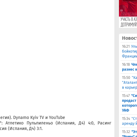
Новос
16:21
Ул
бойкоти
Франции
16:18
Чл
разнес 
15:50
"К
"Аталант
в карье
15:47
"Си
продаст
которог
УАФ
гия). Dynamo Kyiv TV и YouTube
15:34
"С
: Атлетико Пульпиленьо (Испания, Д4) 4:0, Расинг
аренду 
ия (Испания, Д4) 3:1.
15:32
"Э
"Ромы" 