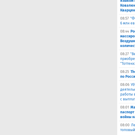
языком 
Ковалюк
Кварця
08:57
"Ф
6 млн е
08:44
Ро
массиро
Воздушн
количес
08:27
"В
приобре
"Тоттенх
08:25
Th
по Росси
08:06
УЕ
деятель
работы 
с выпла
08:01
Ма
паспорт
войны н
08:00
Ле
топовый