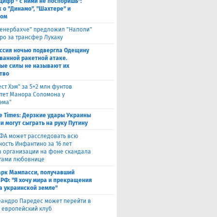
цифр - с ними не поспоришь":
 о "Динамо", "Шахтере" и
ном
енербахче" предложил "Наполи"
вро за трансфер Лукаку
ссия ночью подвергла Одещину
ванной ракетной атаке.
ые силы не называют их
тво
ест Хэм" за 5+2 млн фунтов
тет Манора Соломона у
эма"
e Times: Дерзкие удары Украины
и могут сыграть на руку Путину
ФА может расследовать всю
ность Инфантино за 16 лет
в организации на фоне скандала
тами любовнице
рк Мампасси, получавший
 РФ: "Я хочу мира и прекращения
а украинской земле"
андро Паредес может перейти в
 европейский клуб