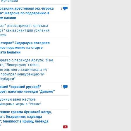
в Ирландии
Бразилии арестовали экс-игрока
3
а" Жадсона по подозрению в
м насили
еал" рассматривает капитана
са" как вариант для усиления
щиты
естерло" Сидорчука потерпел
ное поражение на старте
ата Бельгии
ррагер о переходе Араухо: "Я не
рге, "Ливерпулю" стоило
ть опытного защитника, а не
о проиграл конкуренцию 19-
 Кубарси"
вший "хороший русский"
1
рует памятью легенды "Динамо"
уринью ввёл жёсткие
инарные меры в "Реале"
енко: травма бутылкой когда,
т с Кварцяным, надежда
", блокпост в Крыму, легенда
"