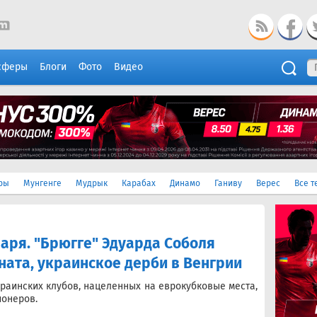
сферы
Блоги
Фото
Видео
ры
Мунгенге
Мудрык
Карабах
Динамо
Ганиву
Верес
Все т
варя. "Брюгге" Эдуарда Соболя
ната, украинское дерби в Венгрии
краинских клубов, нацеленных на еврокубковые места,
ионеров.