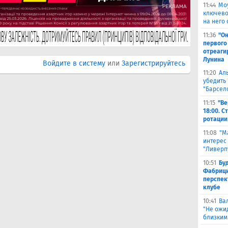
11:44
Мо
ключево
на него 
11:36
"Он
первого
отреаги
Лунина
Войдите в систему
или
Зарегистрируйтесь
11:20
Ал
убедить 
"Барсел
11:15
"Ве
18:00. 
ротации
11:08
"М
интерес
"Ливерп
10:51
Бу
Фабрици
перспек
клубе
10:41
Ва
"Не ожид
близким