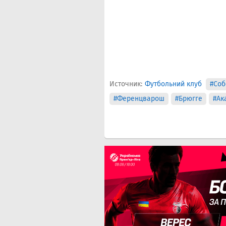
Источник:
Футбольний клуб
#Соб
#Ференцварош
#Брюгге
#Ак