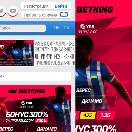
Регистрация
Войти
Правила форума
UA
RU
еги