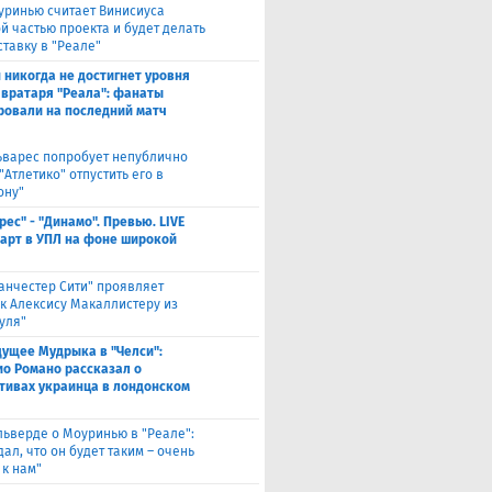
уринью считает Винисиуса
й частью проекта и будет делать
ставку в "Реале"
 никогда не достигнет уровня
 вратаря "Реала": фанаты
ровали на последний матч
ьварес попробует непублично
"Атлетико" отпустить его в
ону"
рес" - "Динамо". Превью. LIVE
Старт в УПЛ на фоне широкой
анчестер Сити" проявляет
 к Алексису Макаллистеру из
уля"
дущее Мудрыка в "Челси":
о Романо рассказал о
тивах украинца в лондонском
льверде о Моуринью в "Реале":
ал, что он будет таким – очень
 к нам"