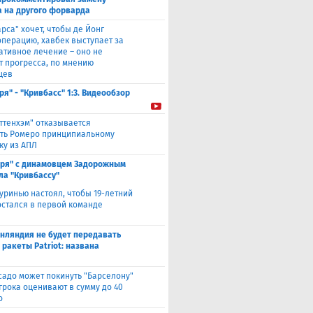
 на другого форварда
арса" хочет, чтобы де Йонг
операцию, хавбек выступает за
ативное лечение – оно не
т прогресса, по мнению
цев
ря" - "Кривбасс" 1:3. Видеообзор
оттенхэм" отказывается
ть Ромеро принципиальному
ку из АПЛ
аря" с динамовцем Задорожным
ла "Кривбассу"
уринью настоял, чтобы 19-летний
остался в первой команде
нляндия не будет передавать
 ракеты Patriot: названа
садо может покинуть "Барселону"
грока оценивают в сумму до 40
о