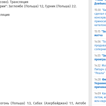
сово). Трансляция
Довбыка
и": Заглембе (Польша) 1:2, Гурник (Польша) 2:2.
15:30
"Б
сделал 
сляция
консерв
приноси
каталон
15:15
"За
матча
14:56
"Т
продава
соперни
14:55
"З
проигра
14:32
Мо
Питарч 
"Реала"
14:28
Фи
Украине
причина
14:09
Ка
летом, и
млн евр
гонь (Польша) 1:3, Сабах (Азербайджан) 1:1, Актобе