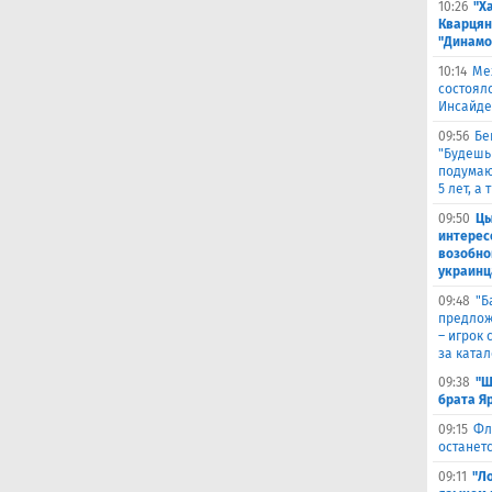
10:26
"Х
Кварцян
"Динамо
10:14
Ме
состоял
Инсайде
09:56
Бе
"Будешь
подумают
5 лет, а
09:50
Цы
интерес
возобно
украинц
09:48
​"
предлож
– игрок 
за ката
09:38
"Ш
брата Я
09:15
Фл
останетс
09:11
"Л