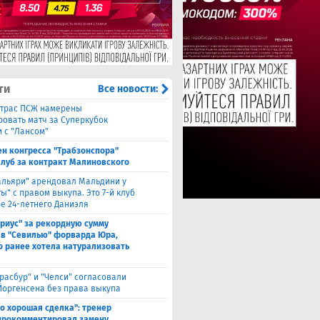
ти
Все новости:
ьтрас ПСЖ намерены
ровать матч за Суперкубок
 с "Лансом"
ен конгресса "Трабзонспора"
клуб за контракт Малиновского
альяри" арендовал Мальдини у
ы" с правом выкупа. Это 7-й клуб
ре 24-летнего Даниэля
риус" за рекордную сумму
 в "Севилью" форварда Юра,
о ранее хотела натурализовать
трасбур" и "Челси" согласовали
Йоргенсена без права выкупа
то хорошая сделка": тренер
прокомментировал замену