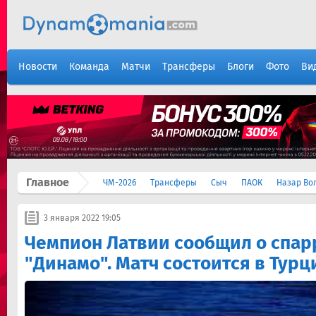
Новости
Команда
Матчи
Трансферы
Блоги
Фото
Ви
Главное
ЧМ-2026
Трансферы
Сыч
ПАОК
Назар Во
3 января 2022 19:05
Чемпион Латвии сообщил о спар
"Динамо". Матч состоится в Турц