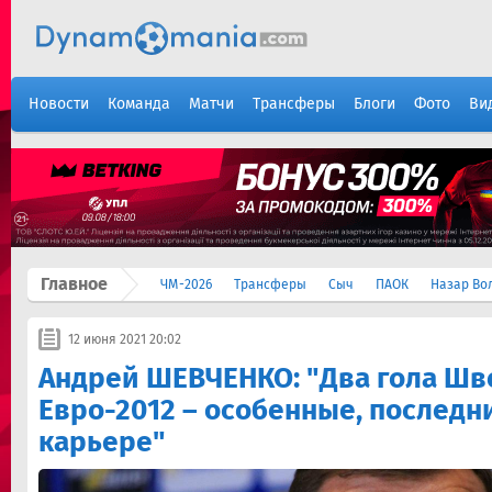
Новости
Команда
Матчи
Трансферы
Блоги
Фото
Ви
Главное
ЧМ-2026
Трансферы
Сыч
ПАОК
Назар Во
12 июня 2021 20:02
Андрей ШЕВЧЕНКО: "Два гола Шв
Евро-2012 – особенные, последн
карьере"