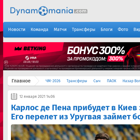
Новости
Команда
Матчи
Трансферы
Блоги
Фото
Ви
Главное
ЧМ-2026
Трансферы
Сыч
ПАОК
Назар Во
12 января 2021 14:06
Карлос де Пена прибудет в Киев 
Его перелет из Уругвая займет б