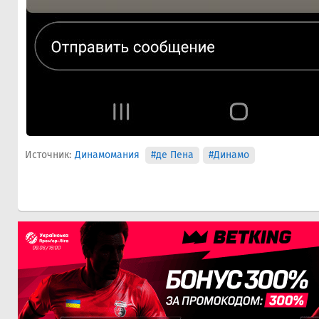
Источник:
Динамомания
#де Пена
#Динамо